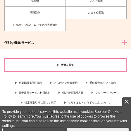
宅配便
ポスト投函
店頭受取
おまとめ配送
11,000円（税込）以上で送料当社負担
便利な機能/サービス
店舗を探す
WEBSITE利用規約
とらのあな会員規約
通信販売ポイント規約
電子書籍サービス利用規約
個人情報保護方針
クッキーポリシー
特定商取引法に基づく表示
なりすまし・いたずら注文について
To provide you the best service, this website uses cookies.See our Cookie
For Overseas customer, now you can ship your purchases by using purchases agent
Policy to learn more.You must agree to the use of cookies to browse the
services “AOCS”! Click {more…} for more information …
more
website, but you can also refuse the use of some cookies through your browser
settings.