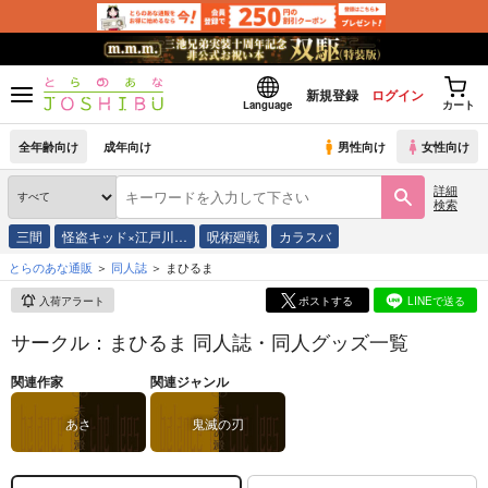
新規登録
ログイン
Language
カート
全年齢向け
成年向け
男性向け
女性向け
詳細
検索
三間
怪盗キッド×江戸川…
呪術廻戦
カラスバ
とらのあな通販
同人誌
まひるま
入荷アラート
ポストする
LINEで送る
サークル：まひるま 同人誌・同人グッズ一覧
関連作家
関連ジャンル
あさ
鬼滅の刃