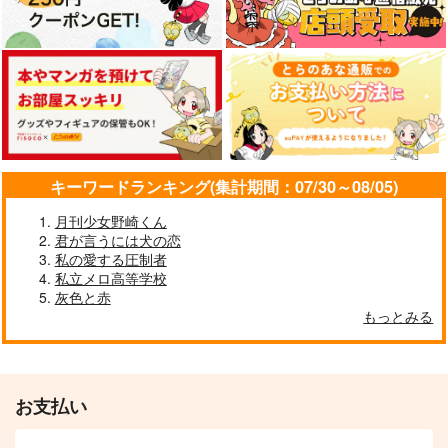
キーワードランキング(集計期間：07/30～08/05)
月刊少女野崎くん
君が言うには犬の恋
私の愛する圧制者
私立メロ高等学校
灰色と赤
もっとみる
お支払い