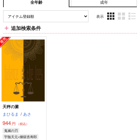
成年
全年齢
表示
3カ
2カ
1カ
追加検索条件
ラ
ラ
ラ
ム
ム
ム
表
表
表
示
示
示
天秤の澱
まひるま
/
あさ
944
円
（税込）
鬼滅の刃
宇髄天元×煉獄杏寿郎