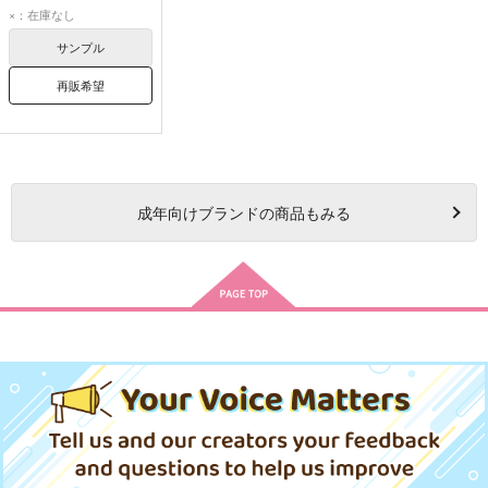
宇髄天元
煉獄杏寿郎
×：在庫なし
サンプル
再販希望
成年
向けブランドの商品もみる