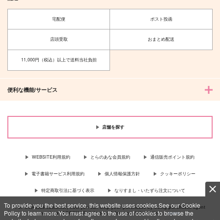
宅配便
ポスト投函
店頭受取
おまとめ配送
11,000円（税込）以上で送料当社負担
便利な機能/サービス
店舗を探す
WEBSITE利用規約
とらのあな会員規約
通信販売ポイント規約
電子書籍サービス利用規約
個人情報保護方針
クッキーポリシー
特定商取引法に基づく表示
なりすまし・いたずら注文について
To provide you the best service, this website uses cookies.See our Cookie
For Overseas customer, now you can ship your purchases by using purchases agent
Policy to learn more.You must agree to the use of cookies to browse the
services “AOCS”! Click {more…} for more information …
more