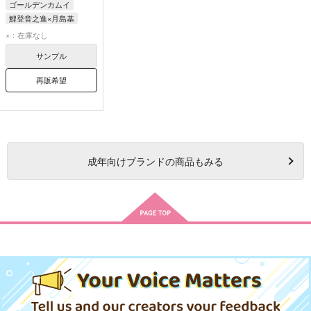
ゴールデンカムイ
鯉登音之進×月島基
鯉登音之進
月島基
×：在庫なし
サンプル
再販希望
成年
向けブランドの商品もみる