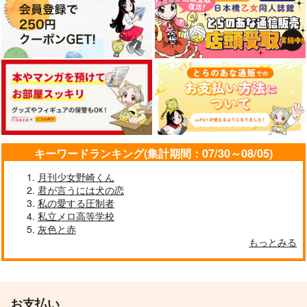
キーワードランキング(集計期間：07/30～08/05)
月刊少女野崎くん
君が言うには犬の恋
私の愛する圧制者
私立メロ高等学校
灰色と赤
もっとみる
お支払い