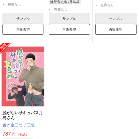
鯉登音之進×月島基
鯉登音之進
月島基
鯉登音之進
月島基
×：在庫なし
×：在庫なし
鯉登音之進
月島基
×：在庫なし
サンプル
サンプル
サンプル
再販希望
再販希望
再販希望
脱がないサキュバス月
島さん
置き傘三つ
/
三笠
787
円
（税込）