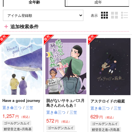
成年
全年齢
表示
3カ
2カ
1カ
追加検索条件
ラ
ラ
ラ
ム
ム
ム
表
表
表
示
示
示
Have a good journey
脱がないサキュバス月
アステロイドの箱庭
島さんわんもあ！
置き傘三つ
/
三笠
置き傘三つ
/
三笠
置き傘三つ
/
三笠
1,257
629
円
円
（税込）
（税込）
572
円
（税込）
ゴールデンカムイ
ゴールデンカムイ
ゴールデンカムイ
鯉登音之進×月島基
鯉登音之進×月島基