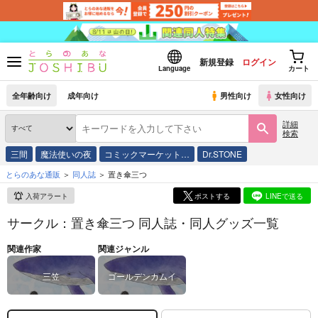
新規登録
ログイン
Language
カート
全年齢向け
成年向け
男性向け
女性向け
詳細
検索
三間
魔法使いの夜
コミックマーケット…
Dr.STONE
とらのあな通販
同人誌
置き傘三つ
入荷アラート
ポストする
LINEで送る
サークル：置き傘三つ 同人誌・同人グッズ一覧
関連作家
関連ジャンル
三笠
ゴールデンカムイ