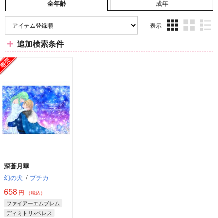
成年
全年齢
表示
3カ
2カ
1カ
追加検索条件
ラ
ラ
ラ
ム
ム
ム
表
表
表
示
示
示
深蒼月華
幻の犬
/
プチカ
658
円
（税込）
ファイアーエムブレム
ディミトリ×ベレス