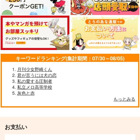
キーワードランキング(集計期間：07/30～08/05)
月刊少女野崎くん
君が言うには犬の恋
私の愛する圧制者
私立メロ高等学校
灰色と赤
もっとみる
お支払い