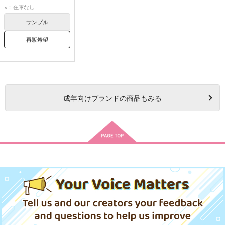
ベレス
ディミトリ
×：在庫なし
サンプル
再販希望
成年
向けブランドの商品もみる