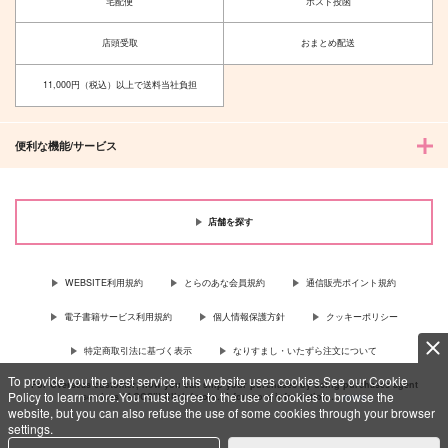
宅配便
ポスト投函
店頭受取
おまとめ配送
11,000円（税込）以上で送料当社負担
便利な機能/サービス
店舗を探す
WEBSITE利用規約
とらのあな会員規約
通信販売ポイント規約
電子書籍サービス利用規約
個人情報保護方針
クッキーポリシー
特定商取引法に基づく表示
なりすまし・いたずら注文について
To provide you the best service, this website uses cookies.See our Cookie
For Overseas customer, now you can ship your purchases by using purchases agent
Policy to learn more.You must agree to the use of cookies to browse the
services “AOCS”! Click {more…} for more information …
more
website, but you can also refuse the use of some cookies through your browser
settings.