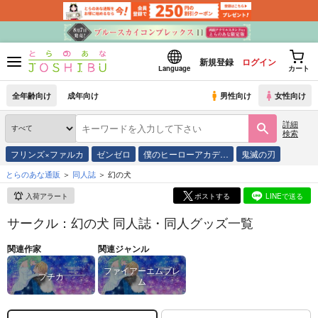
新規登録
ログイン
Language
カート
全年齢向け
成年向け
男性向け
女性向け
詳細
検索
フリンズ×ファルカ
ゼンゼロ
僕のヒーローアカデ…
鬼滅の刃
とらのあな通販
同人誌
幻の犬
入荷アラート
ポストする
LINEで送る
サークル：幻の犬 同人誌・同人グッズ一覧
関連作家
関連ジャンル
ファイアーエムブレ
プチカ
ム