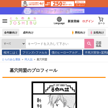
新規登録
ログイン
Language
カート
全年齢向け
成年向け
男性向け
女性向け
詳細
検索
桜河こはく
フリンズ×ファルカ
僕のヒーローアカデ…
不死川実弥×冨岡
とらのあな通販
同人誌
墓穴同盟
墓穴同盟のプロフィール