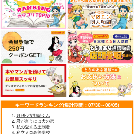
キーワードランキング(集計期間：07/30～08/05)
月刊少女野崎くん
君が言うには犬の恋
私の愛する圧制者
私立メロ高等学校