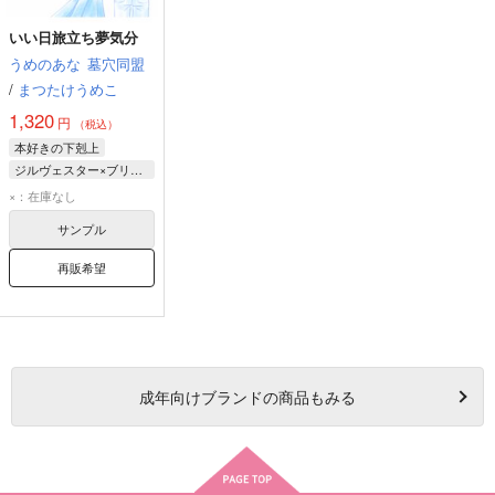
いい日旅立ち夢気分
うめのあな
墓穴同盟
/
まつたけうめこ
1,320
円
（税込）
本好きの下剋上
ジルヴェスター×ブリュンヒルデ
ローゼマイン
×：在庫なし
フェルディナンド
サンプル
ブリュンヒルデ
再販希望
成年
向けブランドの商品もみる