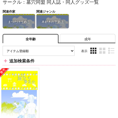
サークル：墓穴同盟 同人誌・同人グッズ一覧
関連作家
関連ジャンル
まつたけうめこ
本好きの下剋上
成年
全年齢
表示
3カ
2カ
1カ
追加検索条件
ラ
ラ
ラ
ム
ム
ム
表
表
表
示
示
示