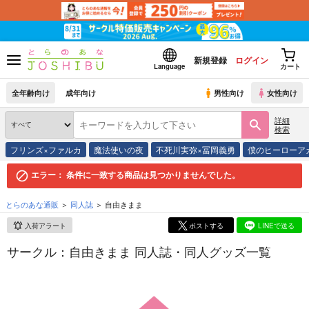
新規登録
ログイン
Language
カート
全年齢向け
成年向け
男性向け
女性向け
詳細
検索
フリンズ×ファルカ
魔法使いの夜
不死川実弥×冨岡義勇
僕のヒーローア
エラー：
条件に一致する商品は見つかりませんでした。
とらのあな通販
同人誌
自由きまま
入荷アラート
ポストする
LINEで送る
サークル：自由きまま 同人誌・同人グッズ一覧