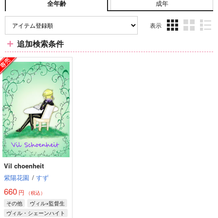
成年
全年齢
表示
3カ
2カ
1カ
追加検索条件
ラ
ラ
ラ
ム
ム
ム
表
表
表
示
示
示
Vil choenheit
紫陽花園
/
すず
660
円
（税込）
その他
ヴィル×監督生
ヴィル・シェーンハイト