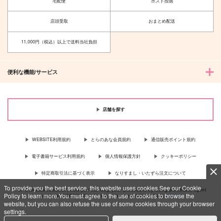
宅配便
ポスト投函
店頭受取
おまとめ配送
11,000円（税込）以上で送料当社負担
便利な機能/サービス
店舗を探す
WEBSITE利用規約
とらのあな会員規約
通信販売ポイント規約
電子書籍サービス利用規約
個人情報保護方針
クッキーポリシー
特定商取引法に基づく表示
なりすまし・いたずら注文について
To provide you the best service, this website uses cookies.See our Cookie
For Overseas customer, now you can ship your purchases by using purchases agent
Policy to learn more.You must agree to the use of cookies to browse the
services “AOCS”! Click {more…} for more information …
more
website, but you can also refuse the use of some cookies through your browser
settings.