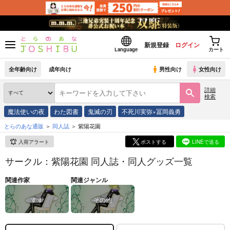
新規登録
ログイン
Language
カート
全年齢向け
成年向け
男性向け
女性向け
詳細
検索
魔法使いの夜
わた図書
鬼滅の刃
不死川実弥×冨岡義勇
とらのあな通販
同人誌
紫陽花園
入荷アラート
ポストする
LINEで送る
サークル：紫陽花園 同人誌・同人グッズ一覧
関連作家
関連ジャンル
すず
その他