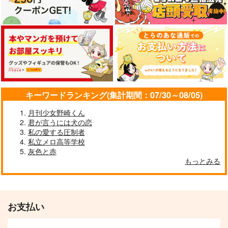
キーワードランキング(集計期間：07/30～08/05)
月刊少女野崎くん
君が言うには犬の恋
私の愛する圧制者
私立メロ高等学校
灰色と赤
もっとみる
お支払い