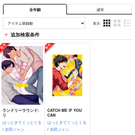
成年
全年齢
表示
3カ
2カ
1カ
追加検索条件
ラ
ラ
ラ
ム
ム
ム
表
表
表
示
示
示
ランドリーラウンド:
CATCH ME IF YOU
リ
CAN
はっときてぐっとくる
はっときてぐっとくる
/
吉田ジャン
/
吉田ジャン