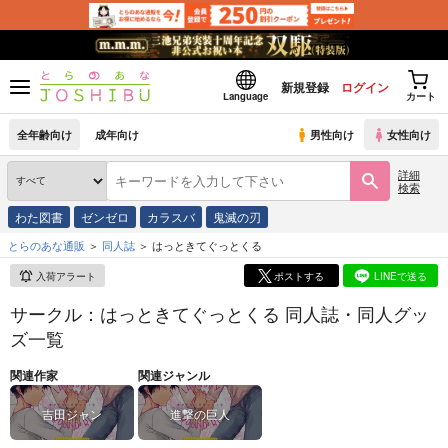
新規登録
ログイン
Language
カート
全年齢向け
成年向け
男性向け
女性向け
詳細
検索
わた図書
ゼンゼロ
カラスバ
鬼滅の刃
とらのあな通販
同人誌
はっときてぐっとくる
入荷アラート
ポストする
LINEで送る
サークル：はっときてぐっとくる 同人誌・同人グッ
ズ一覧
関連作家
関連ジャンル
吉田ジャン
進撃の巨人