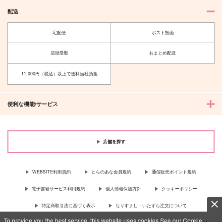
配送
宅配便
ポスト投函
店頭受取
おまとめ配送
11,000円（税込）以上で送料当社負担
便利な機能/サービス
店舗を探す
WEBSITE利用規約
とらのあな会員規約
通信販売ポイント規約
電子書籍サービス利用規約
個人情報保護方針
クッキーポリシー
特定商取引法に基づく表示
なりすまし・いたずら注文について
To provide you the best service, this website uses cookies.See our Cookie