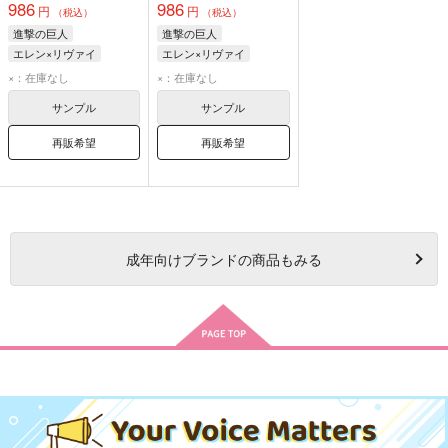
986
986
円
円
（税込）
（税込）
進撃の巨人
進撃の巨人
エレン×リヴァイ
エレン×リヴァイ
エレン・イェーガー
エレン・イェーガー
×：在庫なし
×：在庫なし
リヴァイ
リヴァイ
サンプル
サンプル
再販希望
再販希望
成年
向けブランドの商品もみる