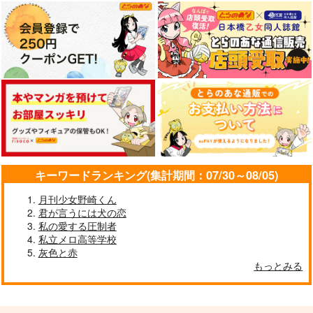
キーワードランキング(集計期間：07/30～08/05)
月刊少女野崎くん
君が言うには犬の恋
私の愛する圧制者
私立メロ高等学校
灰色と赤
もっとみる