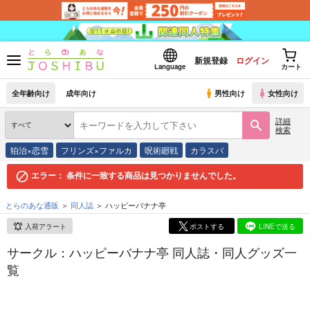
新規登録
ログイン
Language
カート
全年齢向け
成年向け
男性向け
女性向け
詳細
検索
狛治×恋雪
フリンズ×ファルカ
呪術廻戦
カラスバ
エラー：
条件に一致する商品は見つかりませんでした。
とらのあな通販
同人誌
ハッピーバナナ亭
入荷アラート
ポストする
LINEで送る
サークル：ハッピーバナナ亭 同人誌・同人グッズ一
覧