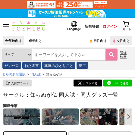
新規登録
ログイン
Language
カート
全年齢向け
成年向け
男性向け
女性向け
詳細
検索
ゼンゼロ
わた図書
薬屋のひとりごと
夢主
とらのあな通販
同人誌
知らぬが仏
入荷アラート
ポストする
LINEで送る
サークル：知らぬが仏 同人誌・同人グッズ一覧
関連作家
わ
まどぎわ
竜田揚げ