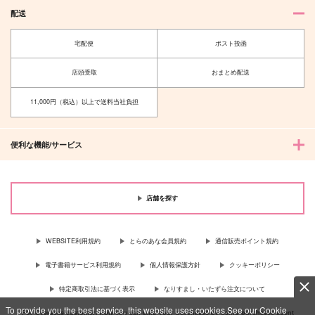
配送
宅配便
ポスト投函
店頭受取
おまとめ配送
11,000円（税込）以上で送料当社負担
便利な機能/サービス
店舗を探す
WEBSITE利用規約
とらのあな会員規約
通信販売ポイント規約
電子書籍サービス利用規約
個人情報保護方針
クッキーポリシー
特定商取引法に基づく表示
なりすまし・いたずら注文について
To provide you the best service, this website uses cookies.See our Cookie
For Overseas customer, now you can ship your purchases by using purchases agent