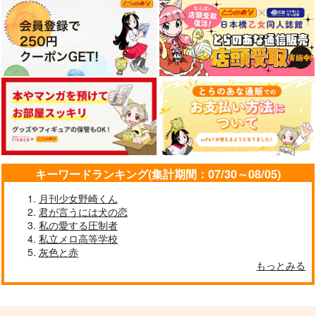
キーワードランキング(集計期間：07/30～08/05)
月刊少女野崎くん
君が言うには犬の恋
私の愛する圧制者
私立メロ高等学校
灰色と赤
もっとみる