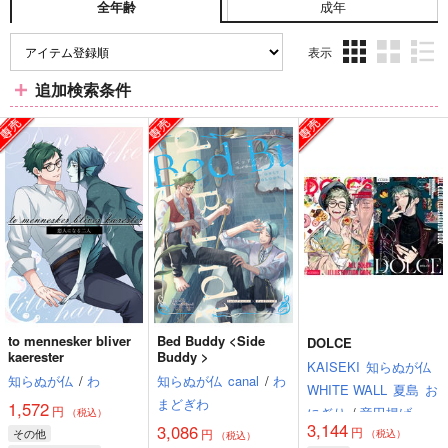
成年
全年齢
表示
3カ
2カ
1カ
追加検索条件
ラ
ラ
ラ
ム
ム
ム
表
表
表
示
示
示
to mennesker bliver
Bed Buddy <Side
DOLCE
kaerester
Buddy >
KAISEKI
知らぬが仏
知らぬが仏
/
わ
知らぬが仏
canal
/
わ
WHITE WALL
夏島
お
まどぎわ
1,572
円
にぎり
/
竜田揚げ
レ
（税込）
3,144
3,086
円
その他
円
オン
nat
（税込）
（税込）