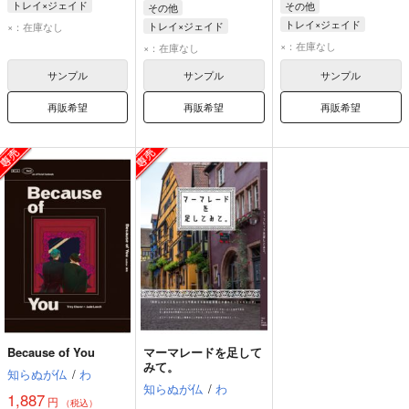
トレイ×ジェイド
その他
その他
トレイ・クローバー
トレイ×ジェイド
トレイ×ジェイド
×：在庫なし
ジェイド・リーチ
ジェイド・リーチ
トレイ・クローバー
×：在庫なし
×：在庫なし
トレイ・クローバー
ジェイド・リーチ
サンプル
サンプル
サンプル
再販希望
再販希望
再販希望
Because of You
マーマレードを足して
みて。
知らぬが仏
/
わ
知らぬが仏
/
わ
1,887
円
（税込）