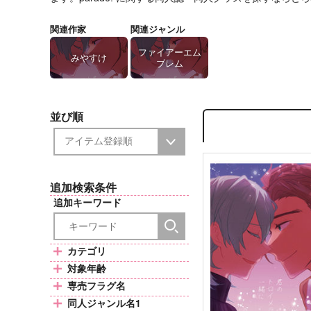
関連作家
関連ジャンル
ファイアーエム
みやすけ
ブレム
並び順
追加検索条件
追加キーワード
カテゴリ
対象年齢
専売フラグ名
同人ジャンル名1