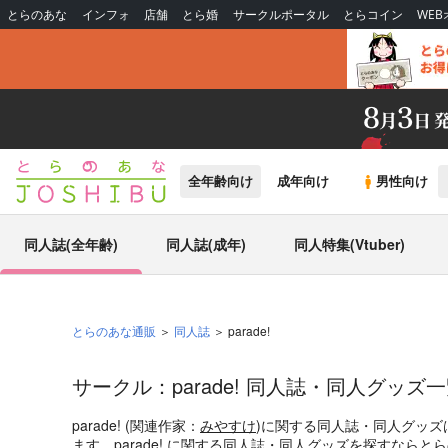
とらのあな
インフォ
店舗
とら婚
サークルポータル
とらコイン
WE
全年齢向け
成年向け
男性向け
同人誌(全年齢)
同人誌(成年)
同人特集(Vtuber)
とらのあな通販
同人誌
parade!
サークル：parade! 同人誌・同人グッズ
parade! (関連作家：
みやすけ
)に関する同人誌・同人グッズ
ます。parade! に関する同人誌・同人グッズを探すなら