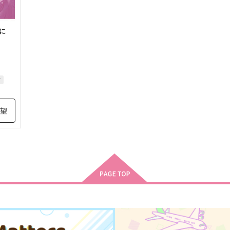
に
ド
希望