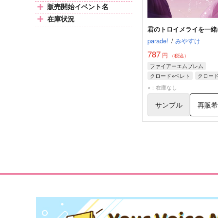
販売開始イベント名
在庫状況
君のトロイメライを一緒
parade!
/
みやすけ
787
円
（税込）
ファイアーエムブレム
クロード×ベレト
クロー
ベレト
×：在庫なし
サンプル
再販