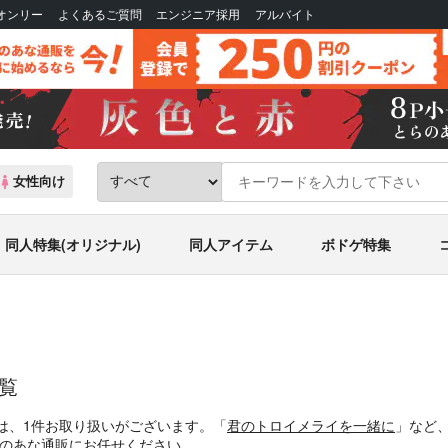
Bオンリー
よくあるご質問
エンジニア採用
アルバイト
女性向け
同人特集(オリジナル)
同人アイテム
ボドゲ特集
一覧
は、1件お取り扱いがございます。「
君のトロイメライを一緒に
」など
とらのあな通販にお任せください。