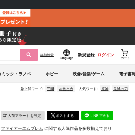
新規登録
ログイン
詳細
検索
Language
カート
コミック・ラノベ
ホビー
映像/音楽/ゲーム
電子書
急上昇ワード:
三間
灰色と赤
人気ワード:
原神
鬼滅の刃
入荷アラート
を設定
ポストする
LINEで送る
、
ファイアーエムブレム
に関する人気作品を多数揃えており