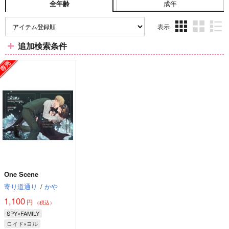
成年
全年齢
表示
3カ
2カ
1カ
追加検索条件
ラ
ラ
ラ
ム
ム
ム
表
表
表
示
示
示
One Scene
寄り道通り
/
かや
1,100
円
（税込）
SPY×FAMILY
ロイド×ヨル