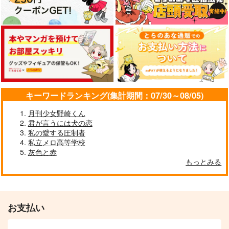
キーワードランキング(集計期間：07/30～08/05)
月刊少女野崎くん
君が言うには犬の恋
私の愛する圧制者
私立メロ高等学校
灰色と赤
もっとみる
お支払い