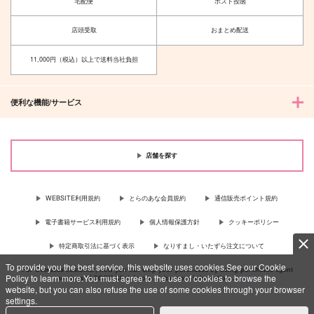
宅配便
ポスト投函
店頭受取
おまとめ配送
11,000円（税込）以上で送料当社負担
便利な機能/サービス
店舗を探す
WEBSITE利用規約
とらのあな会員規約
通信販売ポイント規約
電子書籍サービス利用規約
個人情報保護方針
クッキーポリシー
特定商取引法に基づく表示
なりすまし・いたずら注文について
To provide you the best service, this website uses cookies.See our Cookie
For Overseas customer, now you can ship your purchases by using purchases agent
Policy to learn more.You must agree to the use of cookies to browse the
services “AOCS”! Click {more…} for more information …
more
website, but you can also refuse the use of some cookies through your browser
settings.