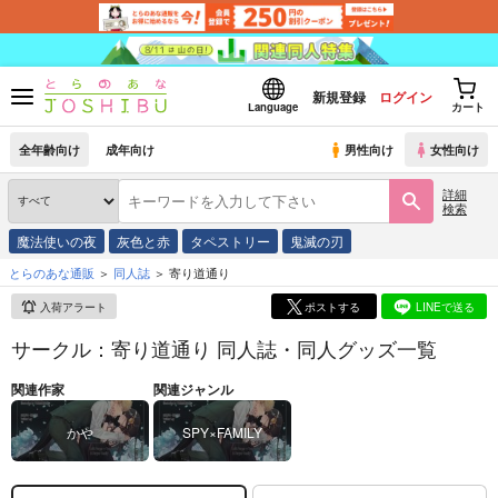
新規登録
ログイン
Language
カート
全年齢向け
成年向け
男性向け
女性向け
詳細
検索
魔法使いの夜
灰色と赤
タペストリー
鬼滅の刃
とらのあな通販
同人誌
寄り道通り
入荷アラート
ポストする
LINEで送る
サークル：寄り道通り 同人誌・同人グッズ一覧
関連作家
関連ジャンル
かや
SPY×FAMILY