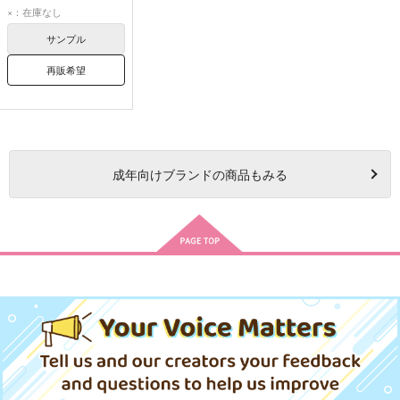
ロイド・フォージャー
×：在庫なし
ヨル・フォージャー
サンプル
再販希望
成年
向けブランドの商品もみる