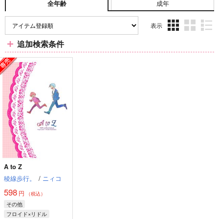
成年
全年齢
表示
3カ
2カ
1カ
追加検索条件
ラ
ラ
ラ
ム
ム
ム
表
表
表
示
示
示
A to Z
稜線歩行。
/
ニィコ
598
円
（税込）
その他
フロイド×リドル