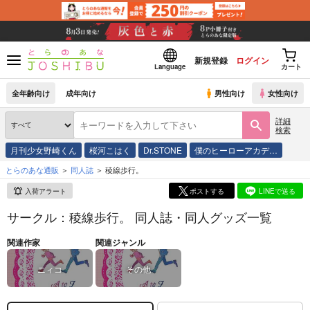
新規登録
ログイン
Language
カート
全年齢向け
成年向け
男性向け
女性向け
詳細
検索
月刊少女野崎くん
桜河こはく
Dr.STONE
僕のヒーローアカデ…
とらのあな通販
同人誌
稜線歩行。
入荷アラート
ポストする
LINEで送る
サークル：稜線歩行。 同人誌・同人グッズ一覧
関連作家
関連ジャンル
ニィコ
その他