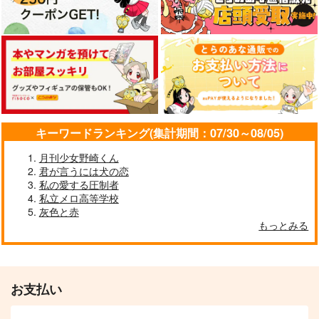
キーワードランキング(集計期間：07/30～08/05)
月刊少女野崎くん
君が言うには犬の恋
私の愛する圧制者
私立メロ高等学校
灰色と赤
もっとみる
お支払い