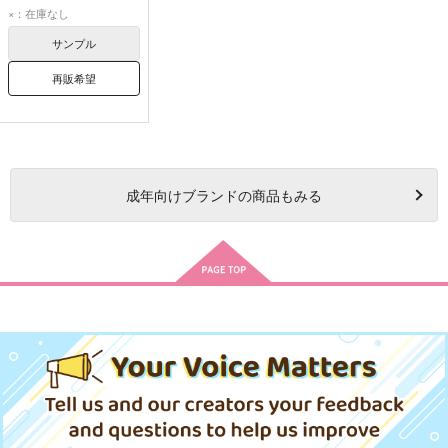
フロイド・リーチ
×：在庫なし
リドル・ローズハート
サンプル
再販希望
成年
向けブランドの商品もみる