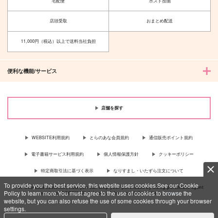
宅配便
ポスト投函
店頭受取
おまとめ配送
11,000円（税込）以上で送料当社負担
便利な機能/サービス
店舗を探す
WEBSITE利用規約
とらのあな会員規約
通信販売ポイント規約
電子書籍サービス利用規約
個人情報保護方針
クッキーポリシー
特定商取引法に基づく表示
なりすまし・いたずら注文について
To provide you the best service, this website uses cookies.See our Cookie
For Overseas customer, now you can ship your purchases by using purchases agent
Policy to learn more.You must agree to the use of cookies to browse the
services “AOCS”! Click {more…} for more information …
more
website, but you can also refuse the use of some cookies through your browser
settings.