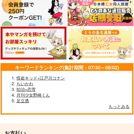
キーワードランキング(集計期間：07/30～08/02)
怪盗キッド×江戸川コナン
ちいかわ
狛治×恋雪
月刊少女野崎くん
足立透
もっとみる
お支払い