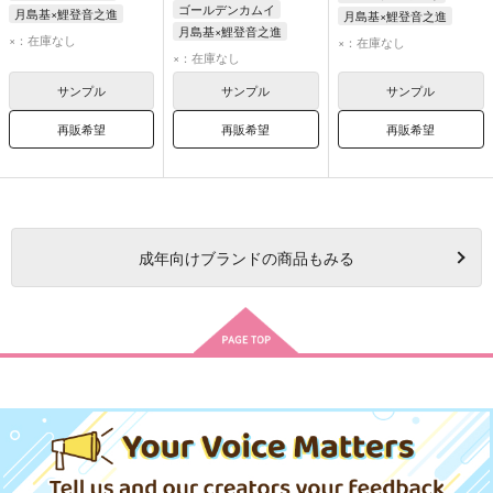
ゴールデンカムイ
月島基×鯉登音之進
月島基×鯉登音之進
月島基×鯉登音之進
月島基
鯉登音之進
月島基
鯉登音之進
×：在庫なし
×：在庫なし
月島基
鯉登音之進
×：在庫なし
サンプル
サンプル
サンプル
再販希望
再販希望
再販希望
成年
向けブランドの商品もみる