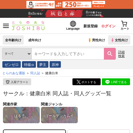
新規登録
ログイン
Language
カート
全年齢向け
成年向け
男性向け
女性向け
詳細
検索
ゼンゼロ
特級α
夢主
原神
とらのあな通販
同人誌
健康白米
入荷アラート
ポストする
LINEで送る
サークル：健康白米 同人誌・同人グッズ一覧
関連作家
関連ジャンル
はる子。
ゴールデンカムイ