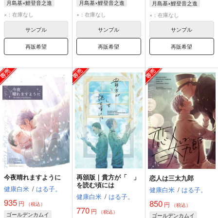
月島基×鯉登音之進
月島基×鯉登音之進
月島基×鯉登音之進
月島基
鯉登音之進
月島基
鯉登音之進
月島基
鯉登音之進
×：在庫なし
×：在庫なし
×：在庫なし
サンプル
サンプル
サンプル
再販希望
再販希望
再販希望
今夜晴れますように
再頒版｜貴方が「 」
恋人は三太九郎
を読む頃には
健康白米
/
はる子。
健康白米
/
はる子。
健康白米
/
はる子。
935
850
円
円
（税込）
（税込）
770
円
（税込）
ゴールデンカムイ
ゴールデンカムイ