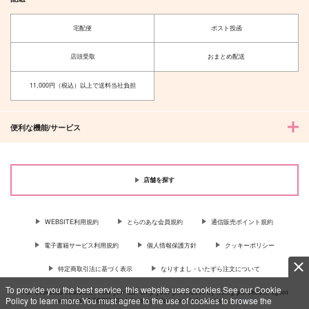
宅配便
ポスト投函
店頭受取
おまとめ配送
11,000円（税込）以上で送料当社負担
便利な機能/サービス
店舗を探す
WEBSITE利用規約
とらのあな会員規約
通信販売ポイント規約
電子書籍サービス利用規約
個人情報保護方針
クッキーポリシー
特定商取引法に基づく表示
なりすまし・いたずら注文について
To provide you the best service, this website uses cookies.See our Cookie
For Overseas customer, now you can ship your purchases by using purchases agent
Policy to learn more.You must agree to the use of cookies to browse the
services “AOCS”! Click {more…} for more information …
more