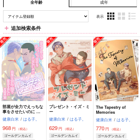
成年
全年齢
表示
3カ
2カ
1カ
追加検索条件
ラ
ラ
ラ
ム
ム
ム
表
表
表
示
示
示
部屋が全力でえっちな
プレゼント・イズ・ミ
The Tapestry of
事をさせたいのに 絶
ー
Memories
対に全年齢で部屋を出
健康白米
/
はる子。
健康白米
/
はる子。
健康白米
/
はる子。
たい月鯉の話
968
629
770
円
円
円
（税込）
（税込）
（税込）
ゴールデンカムイ
ゴールデンカムイ
ゴールデンカムイ