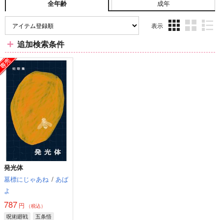
成年
全年齢
表示
3カ
2カ
1カ
追加検索条件
ラ
ラ
ラ
ム
ム
ム
表
表
表
示
示
示
発光体
墓標にじゃあね
/
あば
よ
787
円
（税込）
呪術廻戦
五条悟