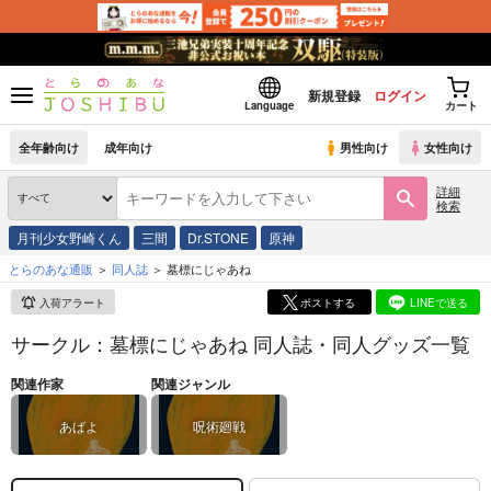
新規登録
ログイン
Language
カート
全年齢向け
成年向け
男性向け
女性向け
詳細
検索
月刊少女野崎くん
三間
Dr.STONE
原神
とらのあな通販
同人誌
墓標にじゃあね
入荷アラート
ポストする
LINEで送る
サークル：墓標にじゃあね 同人誌・同人グッズ一覧
関連作家
関連ジャンル
あばよ
呪術廻戦