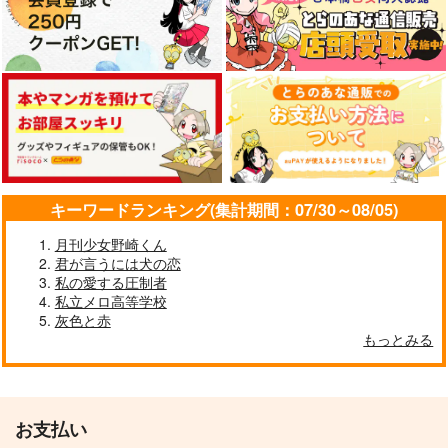
キーワードランキング(集計期間：07/30～08/05)
月刊少女野崎くん
君が言うには犬の恋
私の愛する圧制者
私立メロ高等学校
灰色と赤
もっとみる
お支払い