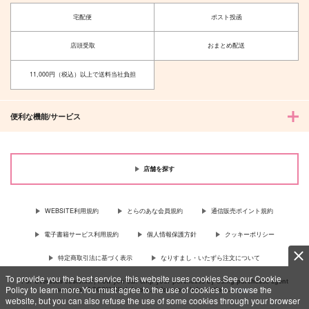
宅配便
ポスト投函
店頭受取
おまとめ配送
11,000円（税込）以上で送料当社負担
便利な機能/サービス
店舗を探す
WEBSITE利用規約
とらのあな会員規約
通信販売ポイント規約
電子書籍サービス利用規約
個人情報保護方針
クッキーポリシー
特定商取引法に基づく表示
なりすまし・いたずら注文について
To provide you the best service, this website uses cookies.See our Cookie
For Overseas customer, now you can ship your purchases by using purchases agent
Policy to learn more.You must agree to the use of cookies to browse the
services “AOCS”! Click {more…} for more information …
more
website, but you can also refuse the use of some cookies through your browser