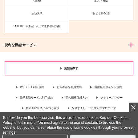
宅配便
ポスト投函
店頭受取
おまとめ配送
11,000円（税込）以上で送料当社負担
便利な機能/サービス
店舗を探す
WEBSITE利用規約
とらのあな会員規約
通信販売ポイント規約
電子書籍サービス利用規約
個人情報保護方針
クッキーポリシー
特定商取引法に基づく表示
なりすまし・いたずら注文について
To provide you the best service, this website uses cookies.See our Cookie
For Overseas customer, now you can ship your purchases by using purchases agent
Policy to learn more.You must agree to the use of cookies to browse the
services “AOCS”! Click {more…} for more information …
more
website, but you can also refuse the use of some cookies through your browser
settings.