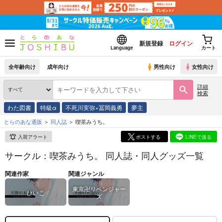
新規登録
ログイン
Language
カート
全年齢向け
成年向け
男性向け
女性向け
詳細
検索
わた図書
特級α
不死川実弥×冨岡義勇
夢主
とらのあな通販
同人誌
喫茶みうち。
入荷アラート
ポストする
LINEで送る
サークル：喫茶みうち。 同人誌・同人グッズ一覧
関連作家
関連ジャンル
東京卍リベンジャー
ひいこ
ズ