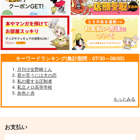
キーワードランキング(集計期間：07/30～08/05)
月刊少女野崎くん
君が言うには犬の恋
私の愛する圧制者
私立メロ高等学校
灰色と赤
もっとみる
お支払い