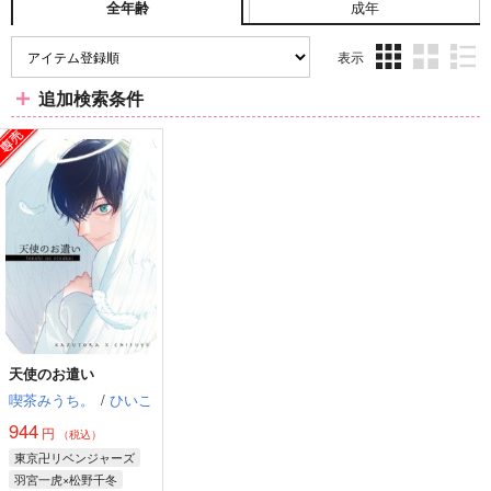
成年
全年齢
表示
3カ
2カ
1カ
追加検索条件
ラ
ラ
ラ
ム
ム
ム
表
表
表
示
示
示
天使のお遣い
喫茶みうち。
/
ひいこ
944
円
（税込）
東京卍リベンジャーズ
羽宮一虎×松野千冬