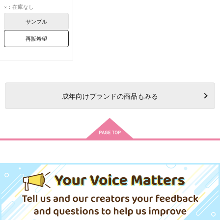
羽宮一虎
松野千冬
×：在庫なし
サンプル
再販希望
成年
向けブランドの商品もみる