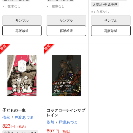
太宰治×中原中也
太宰治
中原中也
太宰治
中原中也
×：在庫なし
×：在庫なし
太宰治
中原中也
×：在庫なし
サンプル
サンプル
サンプル
再販希望
再販希望
再販希望
子どもの一生
コックローチインザブ
レイン
依然
/
戸渡あづま
依然
/
戸渡あづま
823
円
（税込）
657
円
（税込）
文豪ストレイドッグス