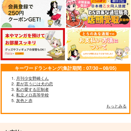
キーワードランキング(集計期間：07/30～08/05)
月刊少女野崎くん
君が言うには犬の恋
私の愛する圧制者
私立メロ高等学校
灰色と赤
もっとみる