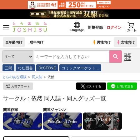
新規登録
ログイン
Language
カート
全年齢向け
成年向け
男性向け
女性向け
詳細
検索
三間
わた図書
Dr.STONE
コミックマーケット…
とらのあな通販
同人誌
依然
入荷アラート
ポストする
LINEで送る
サークル：依然 同人誌・同人グッズ一覧
関連作家
関連ジャンル
文豪ストレイドッグ
戸渡あづま
Fate/Grand Order
ス