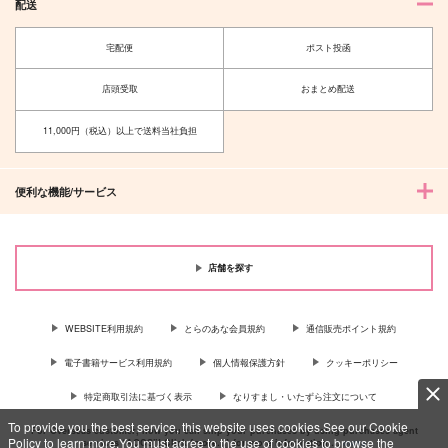
配送
宅配便
ポスト投函
店頭受取
おまとめ配送
11,000円（税込）以上で送料当社負担
便利な機能/サービス
店舗を探す
WEBSITE利用規約
とらのあな会員規約
通信販売ポイント規約
電子書籍サービス利用規約
個人情報保護方針
クッキーポリシー
特定商取引法に基づく表示
なりすまし・いたずら注文について
To provide you the best service, this website uses cookies.See our Cookie
For Overseas customer, now you can ship your purchases by using purchases agent
Policy to learn more.You must agree to the use of cookies to browse the
services “AOCS”! Click {more…} for more information …
more