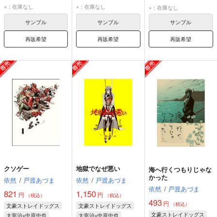
坂本龍馬
岡田以蔵
太宰治
中原中也
太宰治
中原中也
×：在庫なし
×：在庫なし
×：在庫なし
サンプル
サンプル
サンプル
再販希望
再販希望
再販希望
クソゲー
地獄でなぜ悪い
海へ行くつもりじゃな
かった
依然
/
戸渡あづま
依然
/
戸渡あづま
依然
/
戸渡あづま
821
1,150
円
円
（税込）
（税込）
493
円
（税込）
文豪ストレイドッグス
文豪ストレイドッグス
文豪ストレイドッグス
太宰治×中原中也
太宰治×中原中也