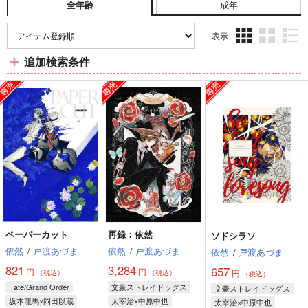
成年
全年齢
表示
3カ
2カ
1カ
追加検索条件
ラ
ラ
ラ
ム
ム
ム
表
表
表
示
示
示
ペーパーカット
再録：依然
ソドシラソ
依然
/
戸渡あづま
依然
/
戸渡あづま
依然
/
戸渡あづま
821
3,284
657
円
円
円
（税込）
（税込）
（税込）
Fate/Grand Order
文豪ストレイドッグス
文豪ストレイドッグス
坂本龍馬×岡田以蔵
太宰治×中原中也
太宰治×中原中也