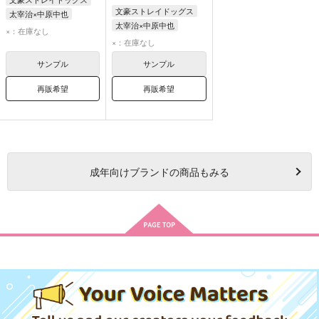
文豪ストレイドッグス
太宰治×中原中也
太宰治×中原中也
太宰治
中原中也
×：在庫なし
太宰治
中原中也
×：在庫なし
サンプル
サンプル
再販希望
再販希望
成年
向けブランドの商品もみる