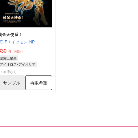
黄金天使系！
TGIF
/
イツモン
NP
330
円
（税込）
聖闘士星矢
アイオロス×アイオリア
アイオリア
アイオロス
ミロ
×：在庫なし
サンプル
再販希望