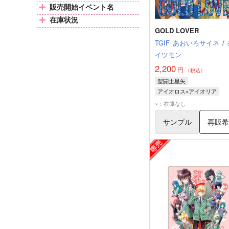
販売開始イベント名
在庫状況
GOLD LOVER
TGIF
あおいろサイネ
/
イツモン
2,200
円
（税込）
聖闘士星矢
アイオロス×アイオリア
アイオリア
アイオロス
×：在庫なし
サンプル
再販