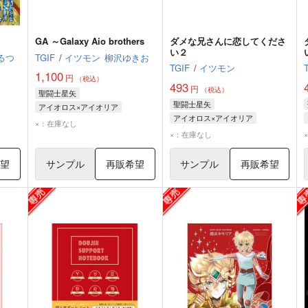
GA ～Galaxy Aio brothers
ダメな兄さんに恋してくださ
い２
るつ
TGIF
/
イツモン
柳沢ゆきお
TGIF
/
イツモン
1,100
円
（税込）
493
円
（税込）
聖闘士星矢
聖闘士星矢
アイオロス×アイオリア
アイオロス×アイオリア
アイオリア
アイオロス
×：在庫なし
アイオロス
アイオリア
×：在庫なし
希望
サンプル
再販希望
サンプル
再販希望