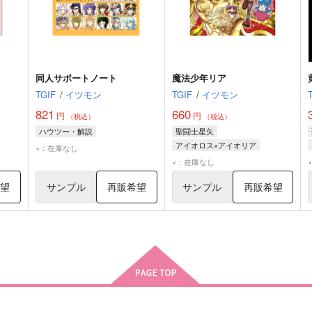
同人サポートノート
魔法少年リア
TGIF
/
イツモン
TGIF
/
イツモン
821
660
円
円
（税込）
（税込）
ハウツー・解説
聖闘士星矢
アイオロス×アイオリア
×：在庫なし
アイオリア
アイオロス
×：在庫なし
リフィア
希望
サンプル
再販希望
サンプル
再販希望