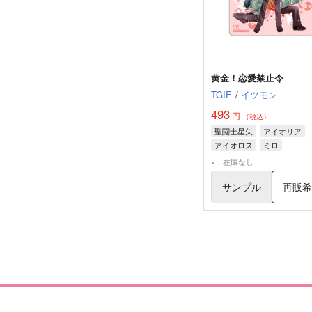
黄金！恋愛禁止令
TGIF
/
イツモン
493
円
（税込）
聖闘士星矢
アイオリア
アイオロス
ミロ
×：在庫なし
サンプル
再販