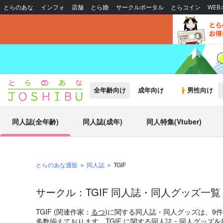
とらのあな
インフォ
店舗
とら婚
サークルポータル
とらコイン
WE
全年齢向け
成年向け
男性向け
同人誌(全年齢)
同人誌(成年)
同人特集(Vtuber)
とらのあな通販
同人誌
TGIF
サークル：TGIF 同人誌・同人グッズ一覧
TGIF (関連作家：
るつ
)に関する同人誌・同人グッズは、9
多数揃えております。TGIF に関する同人誌・同人グッズ