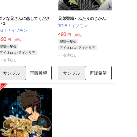
ダメな兄さんに恋してくださ
兄弟聖域～ふたりのじかん
い１
TGIF
/
イツモン
TGIF
/
イツモン
493
円
（税込）
493
円
（税込）
聖闘士星矢
聖闘士星矢
アイオロス×アイオリア
アイオロス×アイオリア
アイオロス
アイオリア
×：在庫なし
アイオロス
アイオリア
×：在庫なし
サンプル
再販希望
サンプル
再販希望