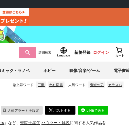
新規登録
ログイン
詳細
検索
Language
カート
コミック・ラノベ
ホビー
映像/音楽/ゲーム
電子書
急上昇ワード:
三間
わた図書
人気ワード:
鬼滅の刃
カラスバ
入荷アラート
を設定
ポストする
LINEで送る
rs
」など、
聖闘士星矢
ハウツー・解説
に関する人気作品を