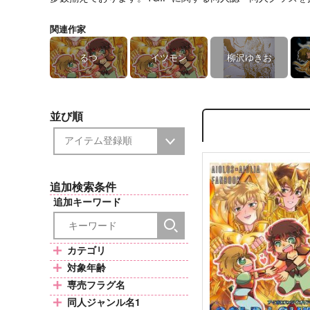
関連作家
るつ
イツモン
柳沢ゆきお
並び順
追加検索条件
追加キーワード
カテゴリ
対象年齢
専売フラグ名
同人ジャンル名1