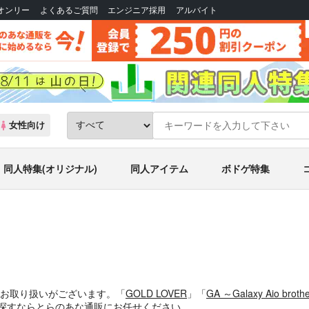
Bオンリー
よくあるご質問
エンジニア採用
アルバイト
女性向け
同人特集(オリジナル)
同人アイテム
ボドゲ特集
件お取り扱いがございます。「
GOLD LOVER
」「
GA ～Galaxy Aio brothe
を探すならとらのあな通販にお任せください。