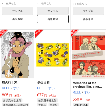
×：在庫なし
×：在庫なし
×：在庫なし
サンプル
サンプル
サンプル
再販希望
再販希望
再販希望
蛇の行く末
参伍日和
Memories of the
previous life, a new
REEL
/
すい
REEL
/
すい
world
REEL
/
すい
865
677
円
円
（税込）
（税込）
550
円
（税込）
落第忍者乱太郎
落第忍者乱太郎
ONE PIECE
伊賀崎孫兵×神崎左門
五年生
三年生