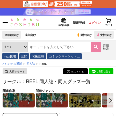
新規登録
ログイン
Language
カート
全年齢向け
成年向け
男性向け
女性向け
詳細
検索
わた図書
三間
呪術廻戦
コミックマーケット…
とらのあな通販
同人誌
REEL
入荷アラート
ポストする
LINEで送る
サークル：REEL 同人誌・同人グッズ一覧
関連作家
関連ジャンル
すい
落第忍者乱太郎
ワールドトリガー
ONE