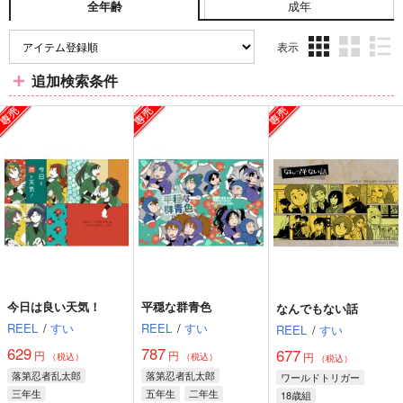
成年
全年齢
表示
3カ
2カ
1カ
追加検索条件
ラ
ラ
ラ
ム
ム
ム
表
表
表
示
示
示
今日は良い天気！
平穏な群青色
なんでもない話
REEL
/
すい
REEL
/
すい
REEL
/
すい
629
787
677
円
円
円
（税込）
（税込）
（税込）
落第忍者乱太郎
落第忍者乱太郎
ワールドトリガー
三年生
五年生
二年生
18歳組