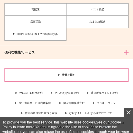
宅配便
ポスト投函
店頭受取
おまとめ配送
11,000円（税込）以上で送料当社負担
便利な機能/サービス
店舗を探す
WEBSITE利用規約
とらのあな会員規約
通信販売ポイント規約
電子書籍サービス利用規約
個人情報保護方針
クッキーポリシー
特定商取引法に基づく表示
なりすまし・いたずら注文について
To provide you the best service, this website uses cookies.See our Cookie
For Overseas customer, now you can ship your purchases by using purchases agent
Policy to learn more.You must agree to the use of cookies to browse the
services “AOCS”! Click {more…} for more information …
more
website, but you can also refuse the use of some cookies through your browser