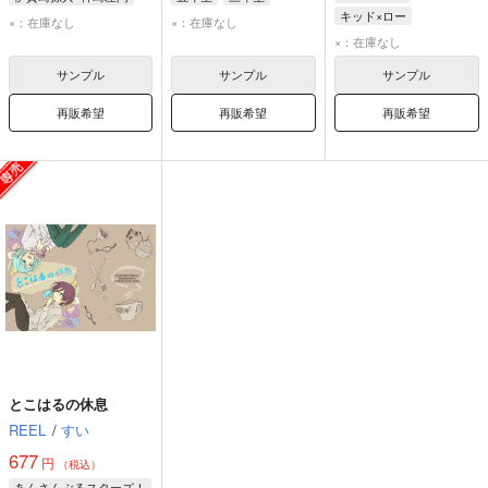
キッド×ロー
伊賀崎孫兵
神崎左門
×：在庫なし
×：在庫なし
トラファルガー・ロー
×：在庫なし
ユースタス・キッド
サンプル
サンプル
サンプル
再販希望
再販希望
再販希望
とこはるの休息
REEL
/
すい
677
円
（税込）
あんさんぶるスターズ！