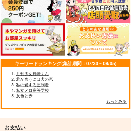
キーワードランキング(集計期間：07/30～08/05)
月刊少女野崎くん
君が言うには犬の恋
私の愛する圧制者
私立メロ高等学校
灰色と赤
もっとみる
お支払い