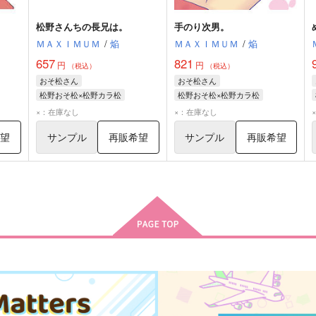
松野さんちの長兄は。
手のり次男。
ＭＡＸＩＭＵＭ
/
焔
ＭＡＸＩＭＵＭ
/
焔
657
821
円
円
（税込）
（税込）
おそ松さん
おそ松さん
松野おそ松×松野カラ松
松野おそ松×松野カラ松
松野おそ松
松野カラ松
松野おそ松
松野カラ松
×：在庫なし
×：在庫なし
希望
サンプル
再販希望
サンプル
再販希望