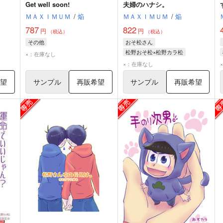
Get well soon!
夫婦のハナシ。
ＭＡＸＩＭＵＭ
/
焔
ＭＡＸＩＭＵＭ
/
焔
787
822
円
円
（税込）
（税込）
その他
おそ松さん
松野おそ松×松野カラ松
×：在庫なし
松野おそ松
松野カラ松
×：在庫なし
希望
サンプル
再販希望
サンプル
再販希望