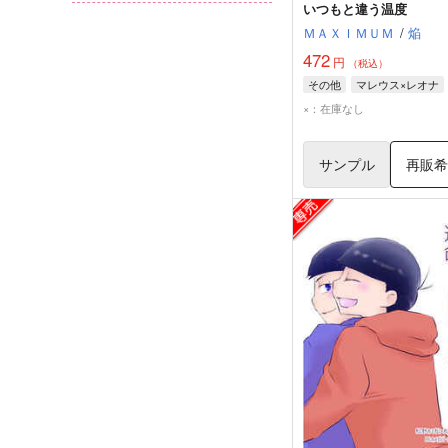
いつもと違う温度
ＭＡＸＩＭＵＭ
/
焔
472
円
（税込）
その他
マレウス×レオナ
×：在庫なし
サンプル
再販