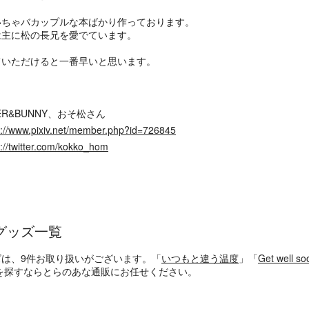
いちゃバカップルな本ばかり作っております。
は主に松の長兄を愛でています。
していただけると一番早いと思います。
GER&BUNNY、おそ松さん
s://www.pixiv.net/member.php?id=726845
s://twitter.com/kokko_hom
グッズ一覧
ズは、9件お取り扱いがございます。「
いつもと違う温度
」「
Get well so
を探すならとらのあな通販にお任せください。