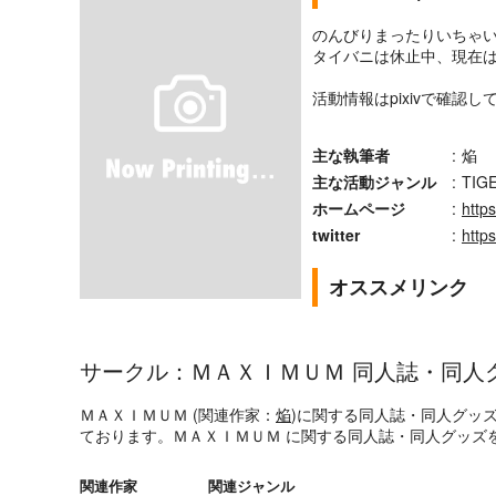
のんびりまったりいちゃ
タイバニは休止中、現在
活動情報はpixivで確認
主な執筆者
:
焔
主な活動ジャンル
:
TI
ホームページ
:
http
twitter
:
http
オススメリンク
サークル：ＭＡＸＩＭＵＭ 同人誌・同人
ＭＡＸＩＭＵＭ (関連作家：
焔
)に関する同人誌・同人グッ
ております。ＭＡＸＩＭＵＭ に関する同人誌・同人グッズ
関連作家
関連ジャンル