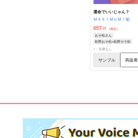
運命でいいじゃん？
ＭＡＸＩＭＵＭ
/
焔
657
円
（税込）
おそ松さん
松野おそ松×松野カラ松
松野おそ松
松野カラ松
×：在庫なし
サンプル
再販