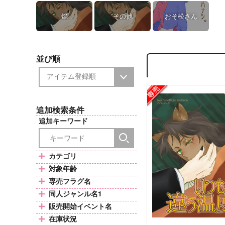
焔
その他
おそ松さん
並び順
追加検索条件
追加キーワード
カテゴリ
対象年齢
専売フラグ名
同人ジャンル名1
販売開始イベント名
在庫状況