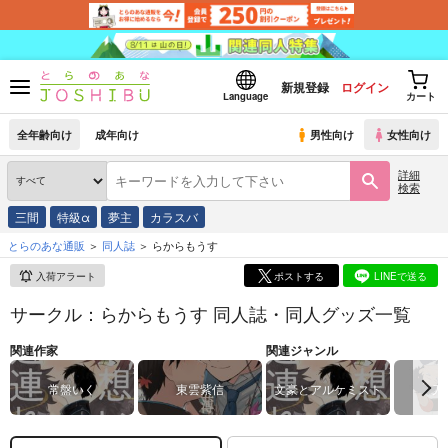
新規登録
ログイン
Language
カート
全年齢向け
成年向け
男性向け
女性向け
詳細
検索
三間
特級α
夢主
カラスバ
とらのあな通販
同人誌
らからもうす
入荷アラート
ポストする
LINEで送る
サークル：らからもうす 同人誌・同人グッズ一覧
関連作家
関連ジャンル
常盤いく
東雲紫信
文豪とアルケミスト
刀