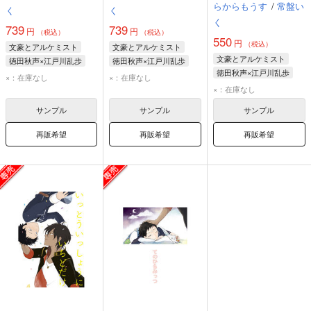
らからもうす
/
常盤い
く
く
く
739
739
円
円
（税込）
（税込）
550
円
（税込）
文豪とアルケミスト
文豪とアルケミスト
文豪とアルケミスト
徳田秋声×江戸川乱歩
徳田秋声×江戸川乱歩
徳田秋声×江戸川乱歩
江戸川乱歩
徳田秋声
江戸川乱歩
徳田秋声
×：在庫なし
×：在庫なし
江戸川乱歩
徳田秋声
×：在庫なし
サンプル
サンプル
サンプル
再販希望
再販希望
再販希望