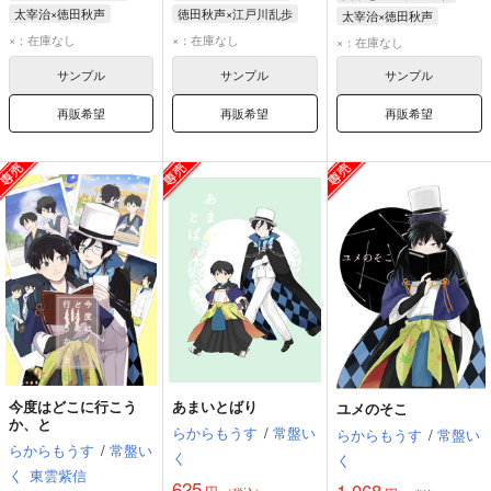
太宰治×徳田秋声
徳田秋声×江戸川乱歩
太宰治×徳田秋声
徳田秋声
太宰治
徳田秋声
江戸川乱歩
太宰治
徳田秋声
×：在庫なし
×：在庫なし
×：在庫なし
サンプル
サンプル
サンプル
再販希望
再販希望
再販希望
今度はどこに行こう
あまいとばり
ユメのそこ
か、と
らからもうす
/
常盤い
らからもうす
/
常盤い
らからもうす
/
常盤い
く
く
く
東雲紫信
625
1,068
円