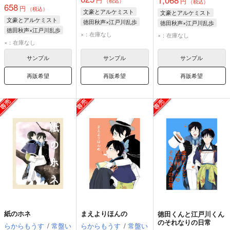
円
（税込）
（税込）
658
円
（税込）
文豪とアルケミスト
文豪とアルケミスト
文豪とアルケミスト
徳田秋声×江戸川乱歩
徳田秋声×江戸川乱歩
徳田秋声×江戸川乱歩
江戸川乱歩
徳田秋声
江戸川乱歩
徳田秋声
×：在庫なし
×：在庫なし
徳田秋声
江戸川乱歩
×：在庫なし
サンプル
サンプル
サンプル
再販希望
再販希望
再販希望
紙のホネ
まえよりほんの
徳田くんと江戸川くん
のそれなりの日常
らからもうす
/
常盤い
らからもうす
/
常盤い