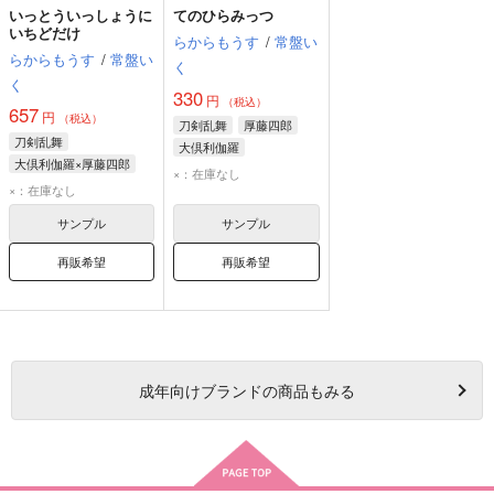
いっとういっしょうに
てのひらみっつ
いちどだけ
らからもうす
/
常盤い
らからもうす
/
常盤い
く
く
330
円
（税込）
657
円
（税込）
刀剣乱舞
厚藤四郎
刀剣乱舞
大倶利伽羅
大倶利伽羅×厚藤四郎
×：在庫なし
厚藤四郎
大倶利伽羅
×：在庫なし
サンプル
サンプル
再販希望
再販希望
成年
向けブランドの商品もみる