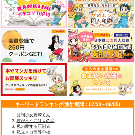
キーワードランキング(集計期間：07/30～08/05)
月刊少女野崎くん
君が言うには犬の恋
私の愛する圧制者
私立メロ高等学校