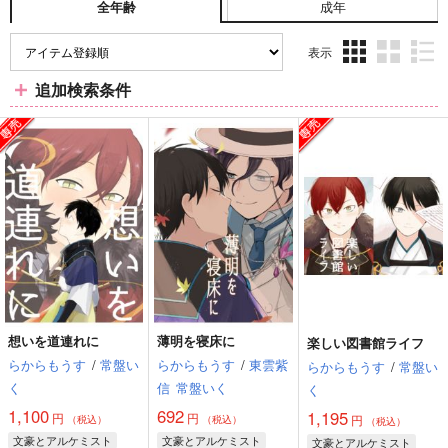
成年
全年齢
表示
3カ
2カ
1カ
追加検索条件
ラ
ラ
ラ
ム
ム
ム
表
表
表
示
示
示
想いを道連れに
薄明を寝床に
楽しい図書館ライフ
らからもうす
/
常盤い
らからもうす
/
東雲紫
らからもうす
/
常盤い
く
信
常盤いく
く
1,100
692
1,195
円
円
円
（税込）
（税込）
（税込）
文豪とアルケミスト
文豪とアルケミスト
文豪とアルケミスト