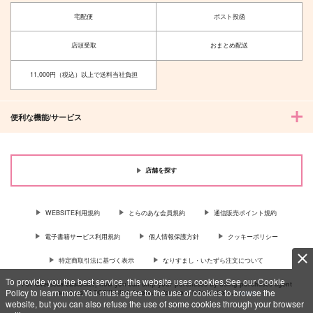
宅配便
ポスト投函
店頭受取
おまとめ配送
11,000円（税込）以上で送料当社負担
便利な機能/サービス
店舗を探す
WEBSITE利用規約
とらのあな会員規約
通信販売ポイント規約
電子書籍サービス利用規約
個人情報保護方針
クッキーポリシー
特定商取引法に基づく表示
なりすまし・いたずら注文について
To provide you the best service, this website uses cookies.See our Cookie
For Overseas customer, now you can ship your purchases by using purchases agent
Policy to learn more.You must agree to the use of cookies to browse the
services “AOCS”! Click {more…} for more information …
more
website, but you can also refuse the use of some cookies through your browser