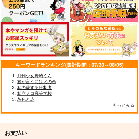
キーワードランキング(集計期間：07/30～08/05)
月刊少女野崎くん
君が言うには犬の恋
私の愛する圧制者
私立メロ高等学校
灰色と赤
もっとみる
お支払い