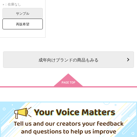
不死川実弥
×：在庫なし
不死川玄弥
サンプル
再販希望
成年
向けブランドの商品もみる