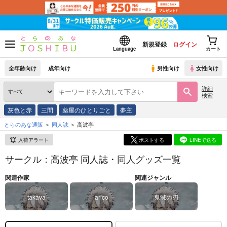
新規登録
ログイン
Language
カート
全年齢向け
成年向け
男性向け
女性向け
詳細
検索
灰色と赤
三間
薬屋のひとりごと
夢主
とらのあな通販
同人誌
高波亭
入荷アラート
ポストする
LINEで送る
サークル：高波亭 同人誌・同人グッズ一覧
関連作家
関連ジャンル
takava
arico
鬼滅の刃