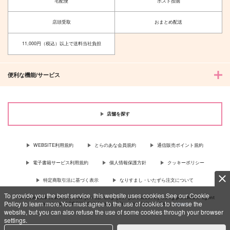
宅配便
ポスト投函
店頭受取
おまとめ配送
11,000円（税込）以上で送料当社負担
便利な機能/サービス
店舗を探す
WEBSITE利用規約
とらのあな会員規約
通信販売ポイント規約
電子書籍サービス利用規約
個人情報保護方針
クッキーポリシー
特定商取引法に基づく表示
なりすまし・いたずら注文について
To provide you the best service, this website uses cookies.See our Cookie
For Overseas customer, now you can ship your purchases by using purchases agent
Policy to learn more.You must agree to the use of cookies to browse the
services “AOCS”! Click {more…} for more information …
more
website, but you can also refuse the use of some cookies through your browser
settings.