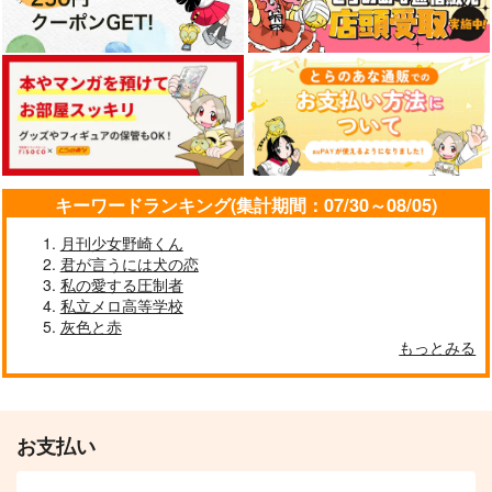
キーワードランキング(集計期間：07/30～08/05)
月刊少女野崎くん
君が言うには犬の恋
私の愛する圧制者
私立メロ高等学校
灰色と赤
もっとみる
お支払い