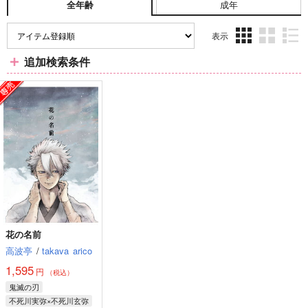
成年
全年齢
表示
3カ
2カ
1カ
追加検索条件
ラ
ラ
ラ
ム
ム
ム
表
表
表
示
示
示
花の名前
高波亭
/
takava
arico
1,595
円
（税込）
鬼滅の刃
不死川実弥×不死川玄弥