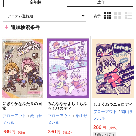
成年
全年齢
表示
3カ
2カ
1カ
追加検索条件
ラ
ラ
ラ
ム
ム
ム
表
表
表
示
示
示
にぎやかなふたりの日
みんななかよし！もふ
しょくねつニョロディ
常
もふリスディ
ブローアウト
/
絹山サ
ブローアウト
/
絹山サ
ブローアウト
/
絹山サ
メハル
メハル
メハル
286
円
（税込）
286
286
円
円
（税込）
（税込）
灼熱カバディ