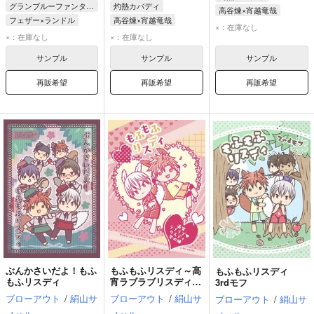
グランブルーファンタジー
灼熱カバディ
高谷煉×宵越竜哉
フェザー×ランドル
高谷煉×宵越竜哉
宵越竜哉
×：在庫なし
フェザー
ランドル
高谷煉
宵越竜哉
×：在庫なし
×：在庫なし
サンプル
サンプル
サンプル
再販希望
再販希望
再販希望
ぶんかさいだよ！もふ
もふもふリスディ～高
もふもふリスディ
もふリスディ
宵ラブラブリスディ冬
3rdモフ
の陣～
ブローアウト
/
絹山サ
ブローアウト
/
絹山サ
ブローアウト
/
絹山サ