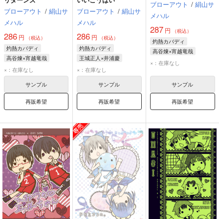
ブローアウト
/
絹山サ
ブローアウト
/
絹山サ
ブローアウト
/
絹山サ
メハル
メハル
メハル
287
円
（税込）
286
286
円
円
（税込）
（税込）
灼熱カバディ
灼熱カバディ
灼熱カバディ
高谷煉×宵越竜哉
高谷煉×宵越竜哉
王城正人×井浦慶
宵越竜哉
高谷煉
×：在庫なし
宵越竜哉
高谷煉
王城正人
井浦慶
×：在庫なし
×：在庫なし
王城正人
井浦慶
サンプル
サンプル
サンプル
再販希望
再販希望
再販希望