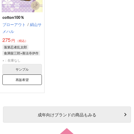
cotton100％
ブローアウト
/
絹山サ
メハル
275
円
（税込）
落第忍者乱太郎
食満留三郎×善法寺伊作
×：在庫なし
サンプル
再販希望
成年
向けブランドの商品もみる