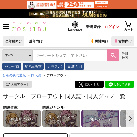
新規登録
ログイン
Language
カート
全年齢向け
成年向け
男性向け
女性向け
詳細
検索
ゼンゼロ
狛治×恋雪
カラスバ
鬼滅の刃
とらのあな通販
同人誌
ブローアウト
入荷アラート
ポストする
LINEで送る
サークル：ブローアウト 同人誌・同人グッズ一覧
関連作家
関連ジャンル
グランブルーファン
絹山サメハル
灼熱カバディ
ファン
タジー