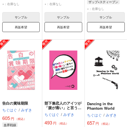
ザップ×スティーブン
スティーブン・A・スターフェイズ
ザップ・レンフロ
×：在庫なし
×：在庫なし
ザップ・レンフロ
ザップ・レンフロ
スティーブン・A・スターフェイズ
×：在庫なし
スティーブン・A・スターフェイズ
サンプル
サンプル
サンプル
再販希望
再販希望
再販希望
告白の賞味期限
部下兼恋人のアイツが
Dancing in the
「腹が痛い」と言うの
Phantom World
ちぐはぐ
/
みずき
で病院に連れて行った
ちぐはぐ
/
みずき
ちぐはぐ
/
みずき
らまさかの盲腸だった
605
円
（税込）
件。
493
657
円
円
（税込）
（税込）
血界戦線