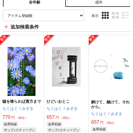
成年
全年齢
表示
3カ
2カ
1カ
追加検索条件
ラ
ラ
ラ
ム
ム
ム
表
表
表
示
示
示
嘘を喰らわば貴方まで
ひどいおとこ
解けて、融けて、それ
から。
ちぐはぐ
/
みずき
ちぐはぐ
/
みずき
ちぐはぐ
/
みずき
770
657
円
円
（税込）
（税込）
657
円
（税込）
血界戦線
血界戦線
血界戦線
ザップ×スティーブン
ザップ×スティーブン