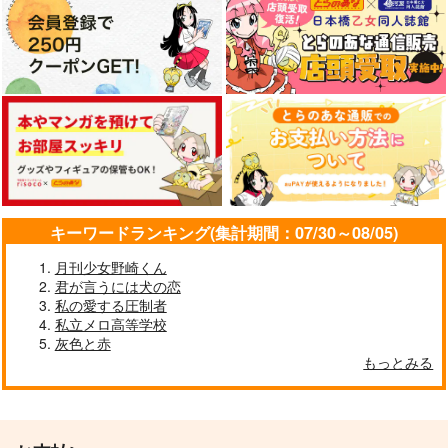
キーワードランキング(集計期間：07/30～08/05)
月刊少女野崎くん
君が言うには犬の恋
私の愛する圧制者
私立メロ高等学校
灰色と赤
もっとみる