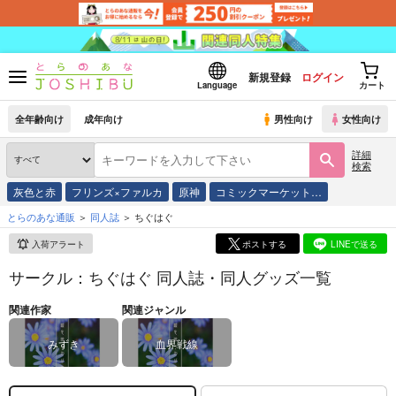
新規登録
ログイン
Language
カート
全年齢向け
成年向け
男性向け
女性向け
詳細
検索
灰色と赤
フリンズ×ファルカ
原神
コミックマーケット…
とらのあな通販
同人誌
ちぐはぐ
入荷アラート
ポストする
LINEで送る
サークル：ちぐはぐ 同人誌・同人グッズ一覧
関連作家
関連ジャンル
みずき
血界戦線