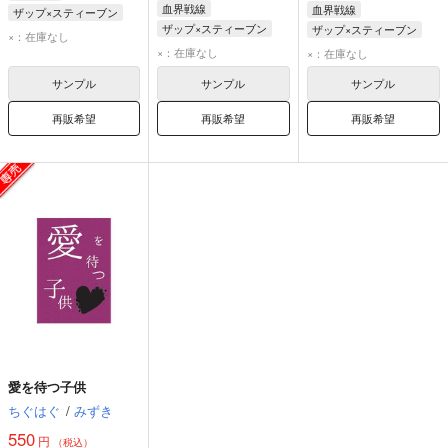
血界戦線
血界戦線
ザップ×スティーブン
ザップ×スティーブン
ザップ×スティーブン
ザップ・レンフロ
×：在庫なし
スティーブン・A・スターフェイズ
スティーブン・A・スターフェイズ
×：在庫なし
スティーブン・A・スターフェイズ
×：在庫なし
ザップ・レンフロ
ザップ・レンフロ
サンプル
サンプル
サンプル
再販希望
再販希望
再販希望
愛を待つ子供
ちぐはぐ
/
みずき
550
円
（税込）