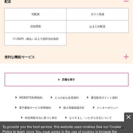
配送
宅配便
ポスト投函
店頭受取
おまとめ配送
11,000円（税込）以上で送料当社負担
便利な機能/サービス
店舗を探す
WEBSITE利用規約
とらのあな会員規約
通信販売ポイント規約
電子書籍サービス利用規約
個人情報保護方針
クッキーポリシー
特定商取引法に基づく表示
なりすまし・いたずら注文について
To provide you the best service, this website uses cookies.See our Cookie
For Overseas customer, now you can ship your purchases by using purchases agent
Policy to learn more.You must agree to the use of cookies to browse the
services “AOCS”! Click {more…} for more information …
more