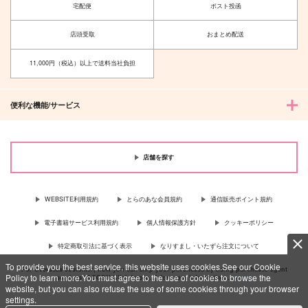
宅配便
ポスト投函
店頭受取
おまとめ配送
11,000円（税込）以上で送料当社負担
便利な機能/サービス
店舗を探す
WEBSITE利用規約
とらのあな会員規約
通信販売ポイント規約
電子書籍サービス利用規約
個人情報保護方針
クッキーポリシー
特定商取引法に基づく表示
なりすまし・いたずら注文について
To provide you the best service, this website uses cookies.See our Cookie
For Overseas customer, now you can ship your purchases by using purchases agent
Policy to learn more.You must agree to the use of cookies to browse the
services “AOCS”! Click {more…} for more information …
more
website, but you can also refuse the use of some cookies through your browser
settings.