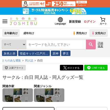
新規登録
ログイン
Language
カート
全年齢向け
成年向け
男性向け
女性向け
詳細
検索
灰色と赤
怪盗キッド×江戸川…
原神
夢主
とらのあな通販
同人誌
白日
入荷アラート
ポストする
LINEで送る
サークル：白日 同人誌・同人グッズ一覧
関連作家
関連ジャンル
ナガヤ
ゴールデンカムイ