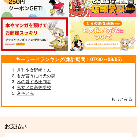
キーワードランキング(集計期間：07/30～08/05)
月刊少女野崎くん
君が言うには犬の恋
私の愛する圧制者
私立メロ高等学校
灰色と赤
もっとみる
お支払い