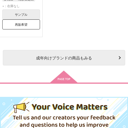
尾形百之助
杉元佐一
×：在庫なし
サンプル
再販希望
成年
向けブランドの商品もみる