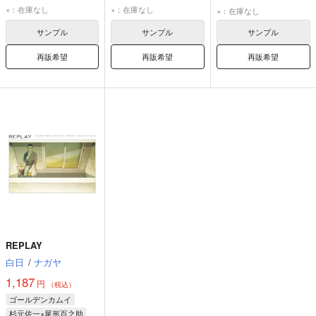
尾形百之助
杉元佐一
尾形百之助
×：在庫なし
×：在庫なし
×：在庫なし
サンプル
サンプル
サンプル
再販希望
再販希望
再販希望
REPLAY
白日
/
ナガヤ
1,187
円
（税込）
ゴールデンカムイ
杉元佐一×尾形百之助