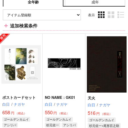
成年
全年齢
表示
3カ
2カ
1カ
追加検索条件
ラ
ラ
ラ
ム
ム
ム
表
表
表
示
示
示
ポストカードセット
NO NAME : GK01
天火
白日
/
ナガヤ
白日
/
ナガヤ
白日
/
ナガヤ
658
550
516
円
円
円
（税込）
（税込）
（税込）
ゴールデンカムイ
ゴールデンカムイ
ゴールデンカムイ
アシリパ
杉元佐一
アシリパ
杉元佐一×尾形百之助