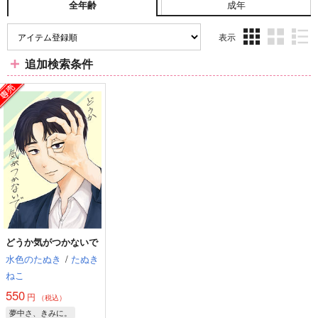
成年
全年齢
表示
3カ
2カ
1カ
追加検索条件
ラ
ラ
ラ
ム
ム
ム
表
表
表
示
示
示
どうか気がつかないで
水色のたぬき
/
たぬき
ねこ
550
円
（税込）
夢中さ、きみに。