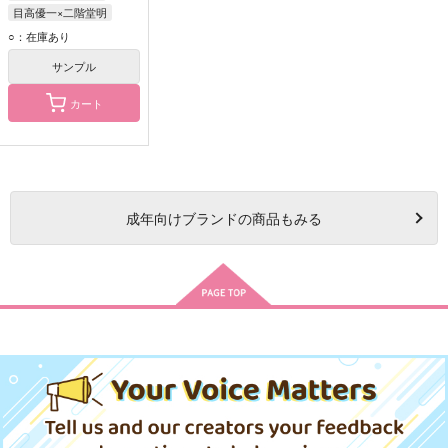
目高優一×二階堂明
目高優一
二階堂明
○：在庫あり
サンプル
カート
成年
向けブランドの商品もみる