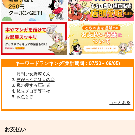
キーワードランキング(集計期間：07/30～08/05)
月刊少女野崎くん
君が言うには犬の恋
私の愛する圧制者
私立メロ高等学校
灰色と赤
もっとみる
お支払い