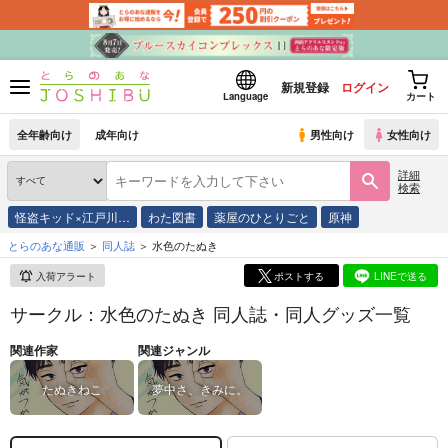
新規登録
ログイン
Language
カート
全年齢向け
成年向け
男性向け
女性向け
詳細
検索
怪盗キッド×江戸川…
わた図書
薬屋のひとりごと
原神
とらのあな通販
同人誌
水色のたぬき
入荷アラート
ポストする
LINEで送る
サークル：水色のたぬき 同人誌・同人グッズ一覧
関連作家
関連ジャンル
たぬきねこ
夢中さ、きみに。