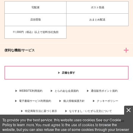
宅配便
ポスト投函
店頭受取
おまとめ配送
11,000円（税込）以上で送料当社負担
便利な機能/サービス
店舗を探す
WEBSITE利用規約
とらのあな会員規約
通信販売ポイント規約
電子書籍サービス利用規約
個人情報保護方針
クッキーポリシー
特定商取引法に基づく表示
なりすまし・いたずら注文について
To provide you the best service, this website uses cookies.See our Cookie
For Overseas customer, now you can ship your purchases by using purchases agent
Policy to learn more.You must agree to the use of cookies to browse the
services “AOCS”! Click {more…} for more information …
more
website, but you can also refuse the use of some cookies through your browser