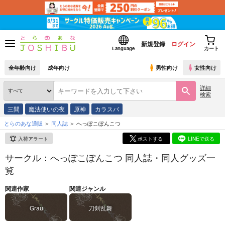
新規登録
ログイン
Language
カート
全年齢向け
成年向け
男性向け
女性向け
詳細
検索
三間
魔法使いの夜
原神
カラスバ
とらのあな通販
同人誌
へっぽこぽんこつ
入荷アラート
ポストする
LINEで送る
サークル：へっぽこぽんこつ 同人誌・同人グッズ一
覧
関連作家
関連ジャンル
Grau
刀剣乱舞