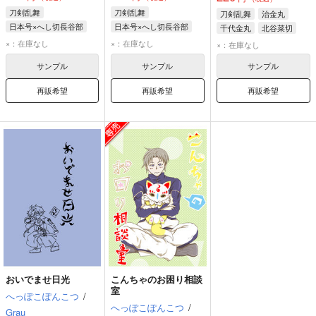
刀剣乱舞
刀剣乱舞
刀剣乱舞
治金丸
日本号×へし切長谷部
日本号×へし切長谷部
千代金丸
北谷菜切
日本号
へし切長谷部
一文字組
黒田組
×：在庫なし
×：在庫なし
×：在庫なし
サンプル
サンプル
サンプル
再販希望
再販希望
再販希望
おいでませ日光
こんちゃのお困り相談
室
へっぽこぽんこつ
/
へっぽこぽんこつ
/
Grau