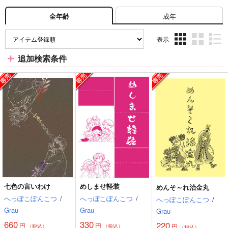
成年
全年齢
表示
3カ
2カ
1カ
追加検索条件
ラ
ラ
ラ
ム
ム
ム
表
表
表
示
示
示
七色の言いわけ
めしませ軽装
めんそ～れ治金丸
へっぽこぽんこつ
/
へっぽこぽんこつ
/
へっぽこぽんこつ
/
Grau
Grau
Grau
660
330
220
円
円
円
（税込）
（税込）
（税込）