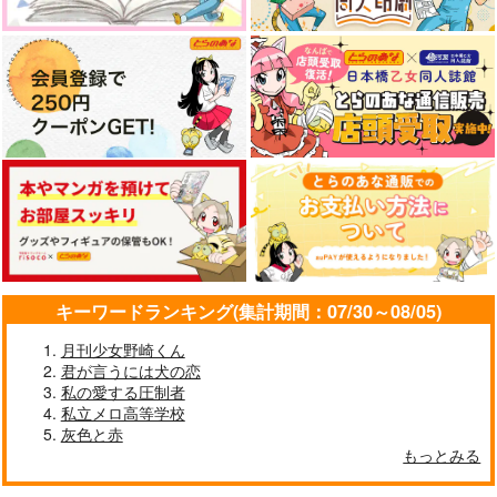
キーワードランキング(集計期間：07/30～08/05)
月刊少女野崎くん
君が言うには犬の恋
私の愛する圧制者
私立メロ高等学校
灰色と赤
もっとみる