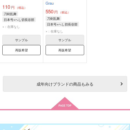
Grau
110
円
（税込）
550
円
（税込）
刀剣乱舞
刀剣乱舞
日本号×へし切長谷部
日本号×へし切長谷部
日光一文字
日本号
×：在庫なし
日本号
へし切長谷部
×：在庫なし
へし切長谷部
サンプル
サンプル
再販希望
再販希望
成年
向けブランドの商品もみる