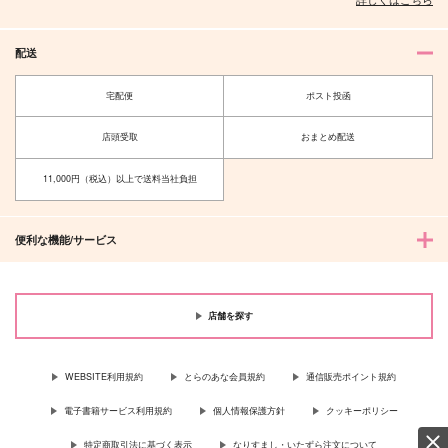
配送
宅配便
ポスト投函
店頭受取
おまとめ配送
11,000円（税込）以上で送料当社負担
便利な機能/サービス
店舗を探す
WEBSITE利用規約
とらのあな会員規約
通信販売ポイント規約
電子書籍サービス利用規約
個人情報保護方針
クッキーポリシー
特定商取引法に基づく表示
なりすまし・いたずら注文について