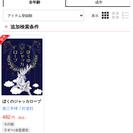
成年
全年齢
表示
3カ
2カ
1カ
追加検索条件
ラ
ラ
ラ
ム
ム
ム
表
表
表
示
示
示
ぼくのジャッカロープ
第三半球
/
灯堂灯
482
円
（税込）
その他
ラギー×女監督生