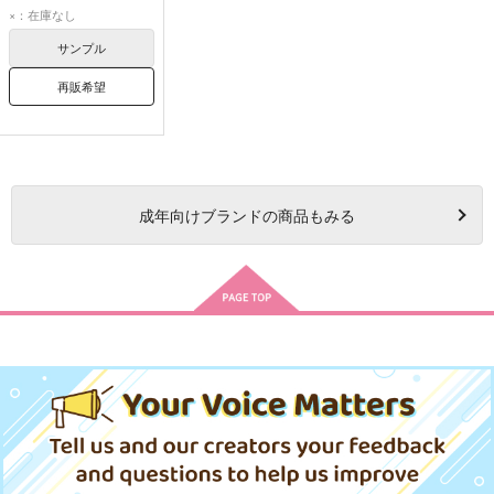
ラギー・ブッチ
×：在庫なし
女監督生
サンプル
再販希望
成年
向けブランドの商品もみる