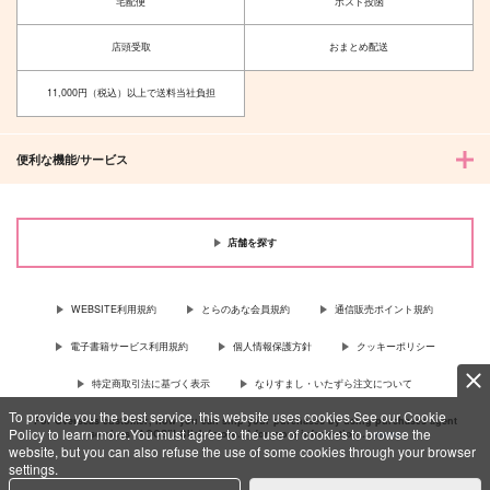
宅配便
ポスト投函
店頭受取
おまとめ配送
11,000円（税込）以上で送料当社負担
便利な機能/サービス
店舗を探す
WEBSITE利用規約
とらのあな会員規約
通信販売ポイント規約
電子書籍サービス利用規約
個人情報保護方針
クッキーポリシー
特定商取引法に基づく表示
なりすまし・いたずら注文について
To provide you the best service, this website uses cookies.See our Cookie
For Overseas customer, now you can ship your purchases by using purchases agent
Policy to learn more.You must agree to the use of cookies to browse the
services “AOCS”! Click {more…} for more information …
more
website, but you can also refuse the use of some cookies through your browser
settings.