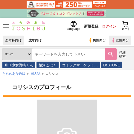
新規登録
ログイン
Language
カート
全年齢向け
成年向け
男性向け
女性向け
詳細
検索
月刊少女野崎くん
桜河こはく
コミックマーケット…
Dr.STONE
とらのあな通販
同人誌
コリシス
コリシスのプロフィール