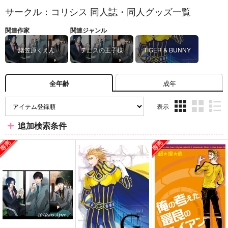
サークル：コリシス 同人誌・同人グッズ一覧
関連作家
関連ジャンル
緒笠原くえん
テニスの王子様
TIGER & BUNNY
成年
全年齢
表示
3カ
2カ
1カ
追加検索条件
ラ
ラ
ラ
ム
ム
ム
表
表
表
示
示
示