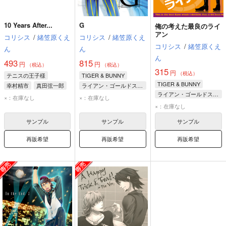
10 Years After...
G
俺の考えた最良のライ
アン
コリシス
/
緒笠原くえ
コリシス
/
緒笠原くえ
コリシス
/
緒笠原くえ
ん
ん
ん
493
815
円
円
（税込）
（税込）
315
円
（税込）
テニスの王子様
TIGER & BUNNY
TIGER & BUNNY
幸村精市
真田弦一郎
ライアン・ゴールドスミス
ライアン・ゴールドスミス
柳蓮二
ヴィルギル・ディングフェルダー
×：在庫なし
×：在庫なし
鏑木・T・虎徹
×：在庫なし
バーナビー・ブルックスJr.
サンプル
サンプル
サンプル
再販希望
再販希望
再販希望