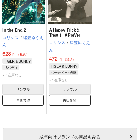
In the End.2
A Happy Trick＆
Treat！ ＃PreVer
コリシス
/
緒笠原くえ
コリシス
/
緒笠原くえ
ん
ん
628
円
（税込）
472
円
（税込）
TIGER & BUNNY
TIGER & BUNNY
リバディ
バーナビー×虎徹
鏑木・T・虎徹
×：在庫なし
バーナビー・ブルックスJr.
×：在庫なし
バーナビー・ブルックスJr.
鏑木・T・虎徹
サンプル
サンプル
再販希望
再販希望
成年
向けブランドの商品もみる