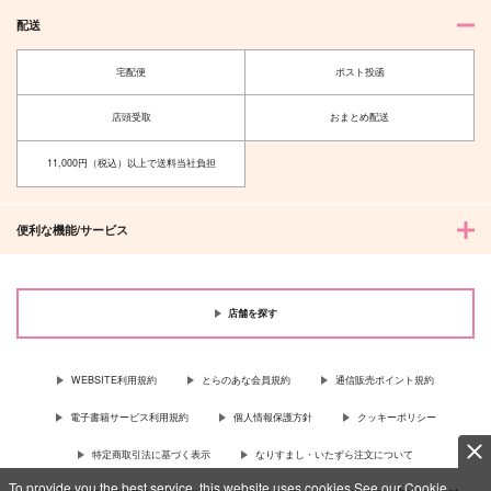
配送
宅配便
ポスト投函
店頭受取
おまとめ配送
11,000円（税込）以上で送料当社負担
便利な機能/サービス
店舗を探す
WEBSITE利用規約
とらのあな会員規約
通信販売ポイント規約
電子書籍サービス利用規約
個人情報保護方針
クッキーポリシー
特定商取引法に基づく表示
なりすまし・いたずら注文について
To provide you the best service, this website uses cookies.See our Cookie