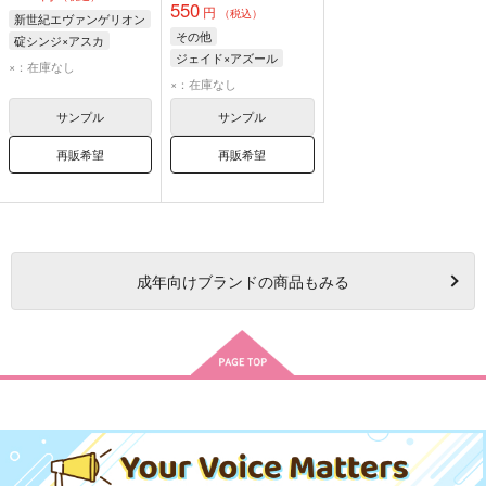
550
円
（税込）
新世紀エヴァンゲリオン
その他
碇シンジ×アスカ
ジェイド×アズール
碇シンジ
×：在庫なし
ジェイド・リーチ
×：在庫なし
惣流・アスカ・ラングレー
アズール・アーシェングロット
サンプル
サンプル
再販希望
再販希望
成年
向けブランドの商品もみる