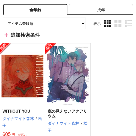
成年
全年齢
表示
3カ
2カ
1カ
追加検索条件
ラ
ラ
ラ
ム
ム
ム
表
表
表
示
示
示
WITHOUT YOU
底の見えないアクアリ
ウム
ダイナマイト森林
/
松
ダイナマイト森林
/
松
子
子
605
円
（税込）