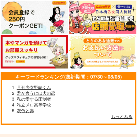
キーワードランキング(集計期間：07/30～08/05)
月刊少女野崎くん
君が言うには犬の恋
私の愛する圧制者
私立メロ高等学校
灰色と赤
もっとみる