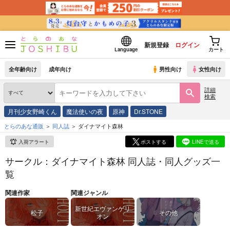
新規登録
ログイン
Language
カート
全年齢向け
成年向け
男性向け
女性向け
詳細
検索
月刊少女野崎くん
魔法使いの夜
原神
Dr.STONE
とらのあな通販
同人誌
ダイナマイト森林
入荷アラート
ポストする
LINEで送る
サークル：ダイナマイト森林 同人誌・同人グッズ一
覧
関連作家
関連ジャンル
新世紀エヴァンゲリ
松子
その他
オン