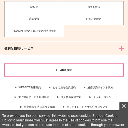
宅配便
ポスト投函
店頭受取
おまとめ配送
11,000円（税込）以上で送料当社負担
便利な機能/サービス
店舗を探す
WEBSITE利用規約
とらのあな会員規約
通信販売ポイント規約
電子書籍サービス利用規約
個人情報保護方針
クッキーポリシー
特定商取引法に基づく表示
なりすまし・いたずら注文について
To provide you the best service, this website uses cookies.See our Cookie
For Overseas customer, now you can ship your purchases by using purchases agent
Policy to learn more.You must agree to the use of cookies to browse the
services “AOCS”! Click {more…} for more information …
more
website, but you can also refuse the use of some cookies through your browser