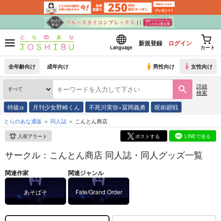
新規登録
ログイン
Language
カート
全年齢向け
成年向け
男性向け
女性向け
詳細
検索
特級α
月刊少女野崎くん
不死川実弥×冨岡義勇
呪術廻戦
とらのあな通販
同人誌
こんとん商店
入荷アラート
ポストする
LINEで送る
サークル：こんとん商店 同人誌・同人グッズ一覧
関連作家
関連ジャンル
あそぱそ
Fate/Grand Order