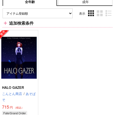
成年
全年齢
表示
3カ
2カ
1カ
追加検索条件
ラ
ラ
ラ
ム
ム
ム
表
表
表
示
示
示
HALO GAZER
こんとん商店
/
あそぱ
そ
715
円
（税込）
Fate/Grand Order