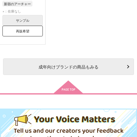
新宿のアーチャー
ぐだ子
×：在庫なし
サンプル
再販希望
成年
向けブランドの商品もみる