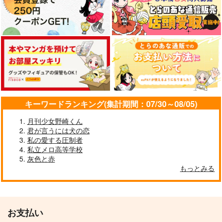
キーワードランキング(集計期間：07/30～08/05)
月刊少女野崎くん
君が言うには犬の恋
私の愛する圧制者
私立メロ高等学校
灰色と赤
もっとみる
お支払い