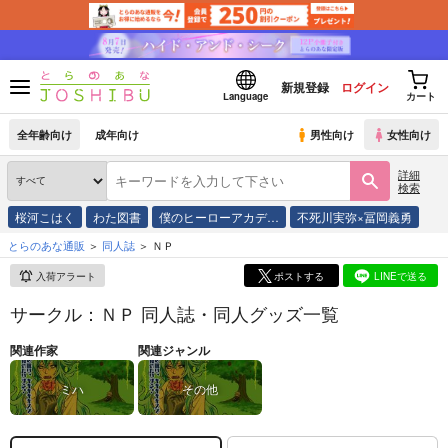
新規登録
ログイン
Language
カート
全年齢向け
成年向け
男性向け
女性向け
詳細
検索
桜河こはく
わた図書
僕のヒーローアカデ…
不死川実弥×冨岡義勇
とらのあな通販
同人誌
ＮＰ
入荷アラート
ポストする
LINEで送る
サークル：ＮＰ 同人誌・同人グッズ一覧
関連作家
関連ジャンル
ミハ
その他