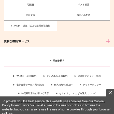
宅配便
ポスト投函
店頭受取
おまとめ配送
11,000円（税込）以上で送料当社負担
便利な機能/サービス
店舗を探す
WEBSITE利用規約
とらのあな会員規約
通信販売ポイント規約
電子書籍サービス利用規約
個人情報保護方針
クッキーポリシー
特定商取引法に基づく表示
なりすまし・いたずら注文について
To provide you the best service, this website uses cookies.See our Cookie
For Overseas customer, now you can ship your purchases by using purchases agent
Policy to learn more.You must agree to the use of cookies to browse the
services “AOCS”! Click {more…} for more information …
more
website, but you can also refuse the use of some cookies through your browser
settings.