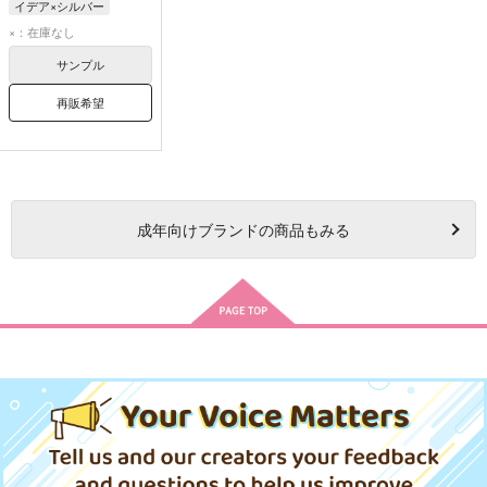
イデア×シルバー
イデア・シュラウド
×：在庫なし
シルバー
サンプル
リリア・ヴァンルージュ
再販希望
成年
向けブランドの商品もみる