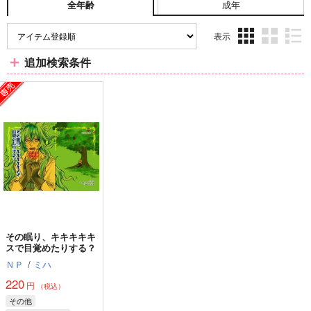
成年
全年齢
表示
3カ
2カ
1カ
追加検索条件
ラ
ラ
ラ
ム
ム
ム
表
表
表
示
示
示
その眠り、キキキキキ
スで目覚めたりする？
ＮＰ
/
ミハ
220
円
（税込）
その他