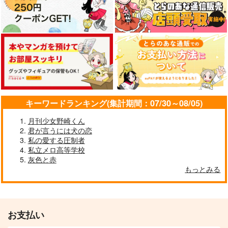
キーワードランキング(集計期間：07/30～08/05)
月刊少女野崎くん
君が言うには犬の恋
私の愛する圧制者
私立メロ高等学校
灰色と赤
もっとみる
お支払い