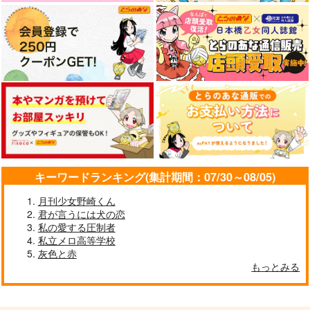
キーワードランキング(集計期間：07/30～08/05)
月刊少女野崎くん
君が言うには犬の恋
私の愛する圧制者
私立メロ高等学校
灰色と赤
もっとみる