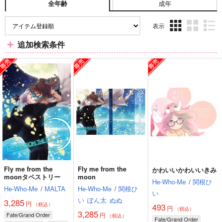
成年
全年齢
表示
3カ
2カ
1カ
追加検索条件
ラ
ラ
ラ
ム
ム
ム
表
表
表
示
示
示
Fly me from the
Fly me from the
かわいいかわいいきみ
moonタペストリー
moon
He-Who-Me
/
関根ひ
He-Who-Me
/
MALTA
He-Who-Me
/
関根ひ
い
い
ぽん太
ぬぬ
3,285
円
（税込）
493
円
（税込）
3,285
Fate/Grand Order
円
（税込）
Fate/Grand Order