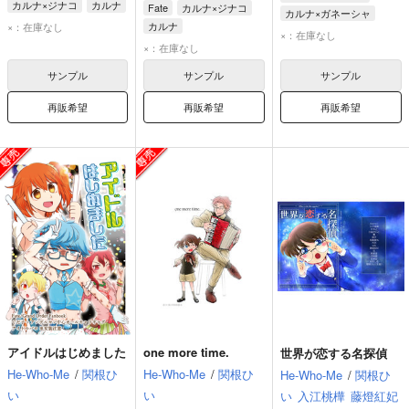
カルナ×ジナコ
カルナ
Fate
カルナ×ジナコ
カルナ×ガネーシャ
ジナコ＝カリギリ
カルナ
×：在庫なし
カルナ
ガネーシャ
×：在庫なし
ジナコ＝カリギリ
×：在庫なし
アンデルセン
ガネーシャ
サンプル
サンプル
サンプル
再販希望
再販希望
再販希望
アイドルはじめました
one more time.
世界が恋する名探偵
He-Who-Me
/
関根ひ
He-Who-Me
/
関根ひ
He-Who-Me
/
関根ひ
い
い
い
入江桃樺
藤燈紅妃