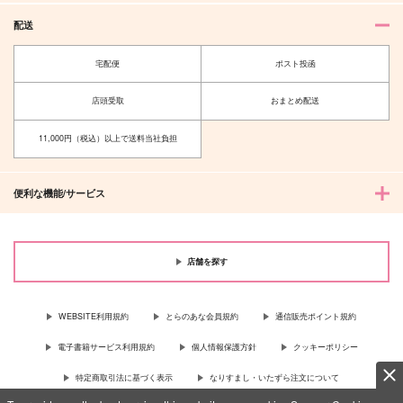
配送
宅配便
ポスト投函
店頭受取
おまとめ配送
11,000円（税込）以上で送料当社負担
便利な機能/サービス
店舗を探す
WEBSITE利用規約
とらのあな会員規約
通信販売ポイント規約
電子書籍サービス利用規約
個人情報保護方針
クッキーポリシー
特定商取引法に基づく表示
なりすまし・いたずら注文について