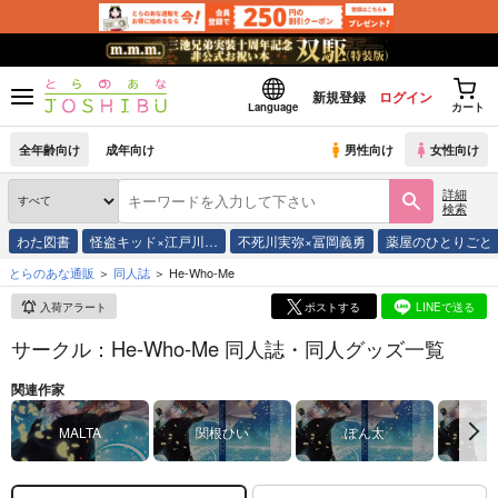
新規登録
ログイン
Language
カート
全年齢向け
成年向け
男性向け
女性向け
詳細
検索
わた図書
怪盗キッド×江戸川…
不死川実弥×冨岡義勇
薬屋のひとりごと
とらのあな通販
同人誌
He-Who-Me
入荷アラート
ポストする
LINEで送る
サークル：He-Who-Me 同人誌・同人グッズ一覧
関連作家
MALTA
関根ひい
ぽん太