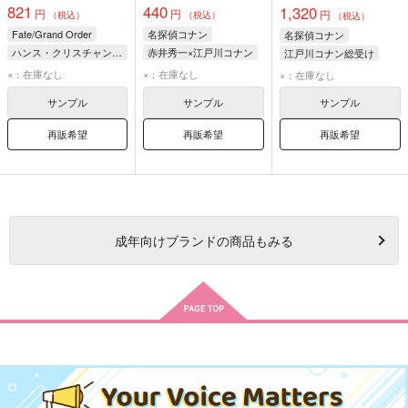
821
440
1,320
円
円
円
（税込）
（税込）
（税込）
Fate/Grand Order
名探偵コナン
名探偵コナン
ハンス・クリスチャン・アンデルセン
赤井秀一×江戸川コナン
江戸川コナン総受け
ぐだ子
江戸川コナン
江戸川コナン
×：在庫なし
×：在庫なし
×：在庫なし
赤井秀一
沖矢昴
赤井秀一
安室透
サンプル
サンプル
サンプル
再販希望
再販希望
再販希望
成年
向けブランドの商品もみる