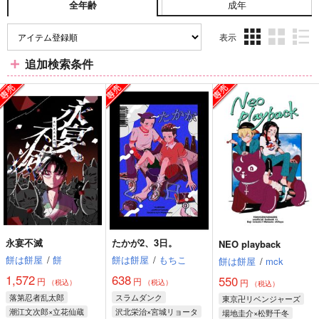
成年
全年齢
表示
3カ
2カ
1カ
追加検索条件
ラ
ラ
ラ
ム
ム
ム
表
表
表
示
示
示
永宴不滅
たかが2、3日。
NEO playback
餅は餅屋
/
餅
餅は餅屋
/
もちこ
餅は餅屋
/
mck
1,572
638
550
円
円
円
（税込）
（税込）
（税込）
落第忍者乱太郎
スラムダンク
東京卍リベンジャーズ
潮江文次郎×立花仙蔵
沢北栄治×宮城リョータ
場地圭介×松野千冬