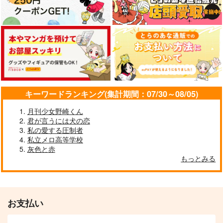
キーワードランキング(集計期間：07/30～08/05)
月刊少女野崎くん
君が言うには犬の恋
私の愛する圧制者
私立メロ高等学校
灰色と赤
もっとみる
お支払い