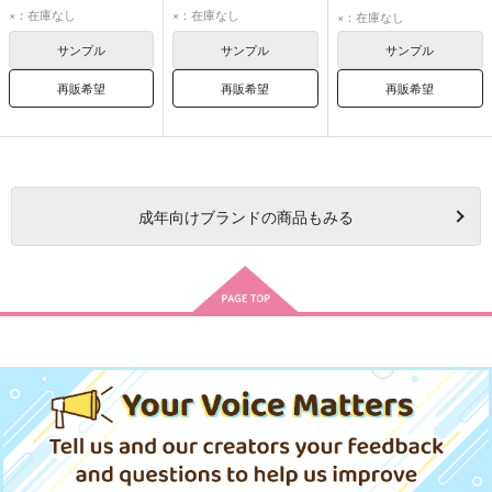
潮江文次郎
立花仙蔵
沢北栄治
場地圭介
松野千冬
×：在庫なし
×：在庫なし
×：在庫なし
宮城リョータ
サンプル
サンプル
サンプル
再販希望
再販希望
再販希望
成年
向けブランドの商品もみる