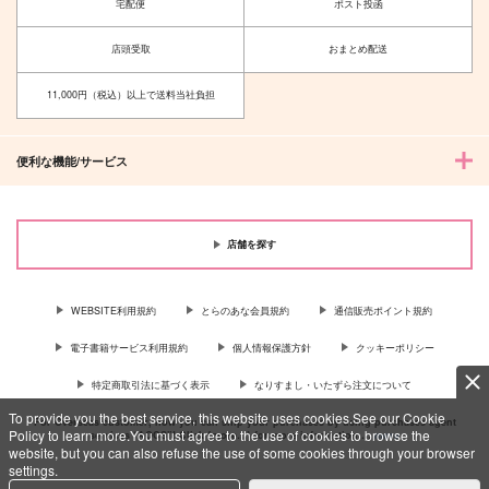
宅配便
ポスト投函
店頭受取
おまとめ配送
11,000円（税込）以上で送料当社負担
便利な機能/サービス
店舗を探す
WEBSITE利用規約
とらのあな会員規約
通信販売ポイント規約
電子書籍サービス利用規約
個人情報保護方針
クッキーポリシー
特定商取引法に基づく表示
なりすまし・いたずら注文について
To provide you the best service, this website uses cookies.See our Cookie
For Overseas customer, now you can ship your purchases by using purchases agent
Policy to learn more.You must agree to the use of cookies to browse the
services “AOCS”! Click {more…} for more information …
more
website, but you can also refuse the use of some cookies through your browser
settings.