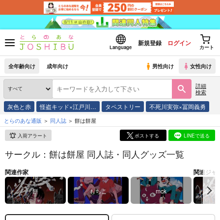
新規登録
ログイン
Language
カート
全年齢向け
成年向け
男性向け
女性向け
詳細
検索
灰色と赤
怪盗キッド×江戸川…
タペストリー
不死川実弥×冨岡義勇
とらのあな通販
同人誌
餅は餅屋
入荷アラート
ポストする
LINEで送る
サークル：餅は餅屋 同人誌・同人グッズ一覧
関連作家
関連ジャ
餅
もちこ
mck
落第