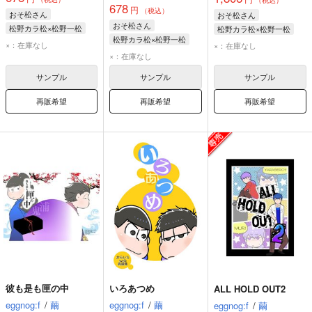
（税込）
678
円
（税込）
おそ松さん
おそ松さん
おそ松さん
松野カラ松×松野一松
松野カラ松×松野一松
松野カラ松×松野一松
松野カラ松
松野一松
松野カラ松
松野一松
×：在庫なし
×：在庫なし
松野カラ松
松野一松
×：在庫なし
サンプル
サンプル
サンプル
再販希望
再販希望
再販希望
彼も是も匣の中
いろあつめ
ALL HOLD OUT2
eggnog:f
/
繭
eggnog:f
/
繭
eggnog:f
/
繭