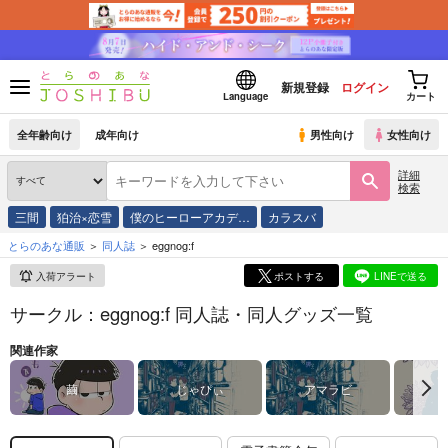
新規登録
ログイン
Language
カート
全年齢向け
成年向け
男性向け
女性向け
詳細
検索
三間
狛治×恋雪
僕のヒーローアカデ…
カラスバ
とらのあな通販
同人誌
eggnog:f
入荷アラート
ポストする
LINEで送る
サークル：eggnog:f 同人誌・同人グッズ一覧
関連作家
繭
じゃぴぃ
アマラビ