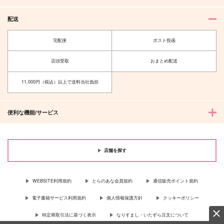
配送
宅配便
ポスト投函
店頭受取
おまとめ配送
11,000円（税込）以上で送料当社負担
便利な機能/サービス
店舗を探す
WEBSITE利用規約
とらのあな会員規約
通信販売ポイント規約
電子書籍サービス利用規約
個人情報保護方針
クッキーポリシー
特定商取引法に基づく表示
なりすまし・いたずら注文について