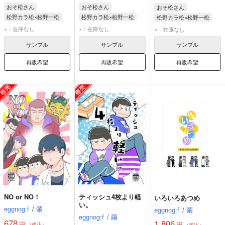
おそ松さん
おそ松さん
おそ松さん
松野カラ松×松野一松
松野カラ松×松野一松
松野カラ松×松野一松
松野カラ松
松野一松
松野カラ松
松野一松
松野カラ松
松野一松
×：在庫なし
×：在庫なし
×：在庫なし
サンプル
サンプル
サンプル
再販希望
再販希望
再販希望
NO or NO！
ティッシュ4枚より軽
いろいろあつめ
い。
eggnog:f
/
繭
eggnog:f
/
繭
eggnog:f
/
繭
678
1,806
円
円
（税込）