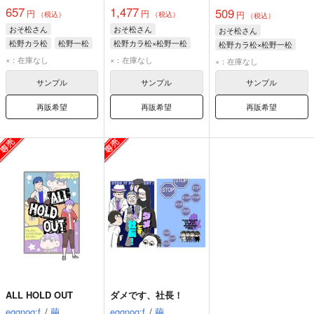
657
1,477
509
円
円
円
（税込）
（税込）
（税込）
おそ松さん
おそ松さん
おそ松さん
松野カラ松
松野一松
松野カラ松×松野一松
松野カラ松×松野一松
松野カラ松
松野一松
松野カラ松
松野一松
×：在庫なし
×：在庫なし
×：在庫なし
サンプル
サンプル
サンプル
再販希望
再販希望
再販希望
ALL HOLD OUT
ダメです、社長！
eggnog:f
/
繭
eggnog:f
/
繭