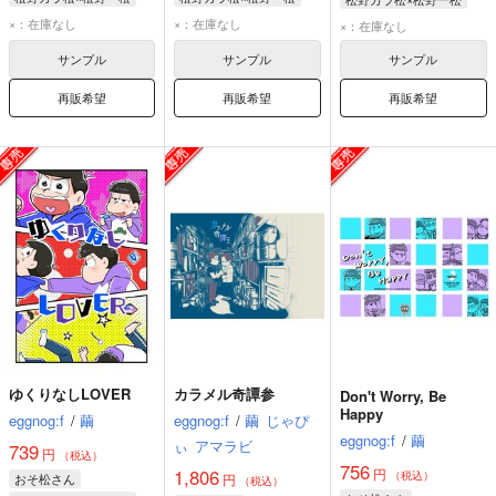
松野カラ松
松野一松
松野カラ松
松野一松
松野カラ松
松野一松
×：在庫なし
×：在庫なし
×：在庫なし
サンプル
サンプル
サンプル
再販希望
再販希望
再販希望
ゆくりなしLOVER
カラメル奇譚参
Don't Worry, Be
Happy
eggnog:f
/
繭
eggnog:f
/
繭
じゃぴ
eggnog:f
/
繭
ぃ
アマラビ
739
円
（税込）
756
円
1,806
（税込）
おそ松さん
円
（税込）