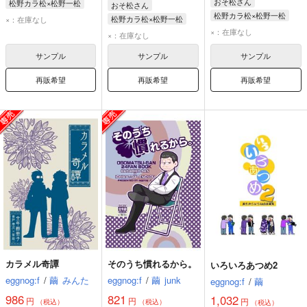
おそ松さん
松野カラ松×松野一松
おそ松さん
松野カラ松×松野一松
松野カラ松
松野一松
松野カラ松×松野一松
×：在庫なし
松野カラ松
松野一松
×：在庫なし
松野カラ松
松野一松
×：在庫なし
サンプル
サンプル
サンプル
再販希望
再販希望
再販希望
カラメル奇譚
そのうち慣れるから。
いろいろあつめ2
eggnog:f
/
繭
みんた
eggnog:f
/
繭
junk
eggnog:f
/
繭
986
821
1,032
円
円
円
（税込）
（税込）
（税込）