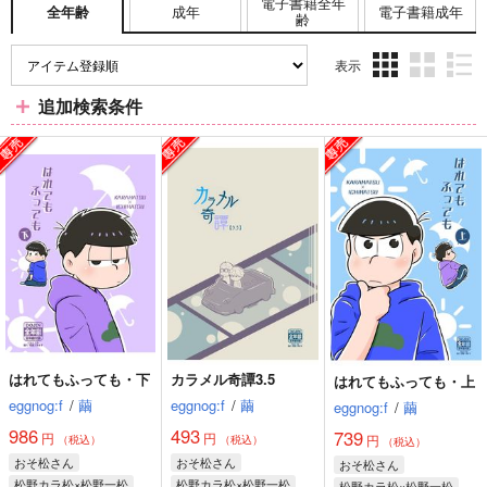
電子書籍全年
成年
電子書籍成年
全年齢
齢
表示
3カ
2カ
1カ
追加検索条件
ラ
ラ
ラ
ム
ム
ム
表
表
表
示
示
示
はれてもふっても・下
カラメル奇譚3.5
はれてもふっても・上
eggnog:f
/
繭
eggnog:f
/
繭
eggnog:f
/
繭
986
493
739
円
円
円
（税込）
（税込）
（税込）
おそ松さん
おそ松さん
おそ松さん
松野カラ松×松野一松
松野カラ松×松野一松
松野カラ松×松野一松