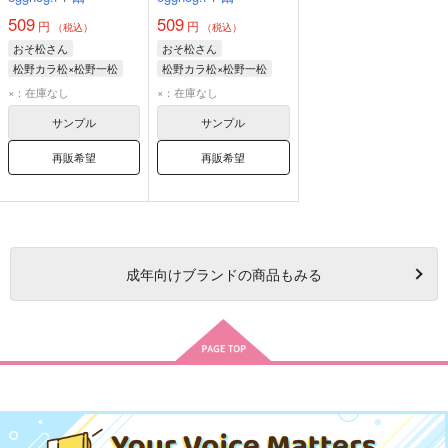
509
509
円
円
（税込）
（税込）
おそ松さん
おそ松さん
松野カラ松×松野一松
松野カラ松×松野一松
松野カラ松
松野一松
松野カラ松
松野一松
×：在庫なし
×：在庫なし
サンプル
サンプル
再販希望
再販希望
成年
向けブランドの商品もみる