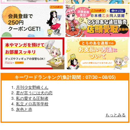
キーワードランキング(集計期間：07/30～08/05)
月刊少女野崎くん
君が言うには犬の恋
私の愛する圧制者
私立メロ高等学校
灰色と赤
もっとみる