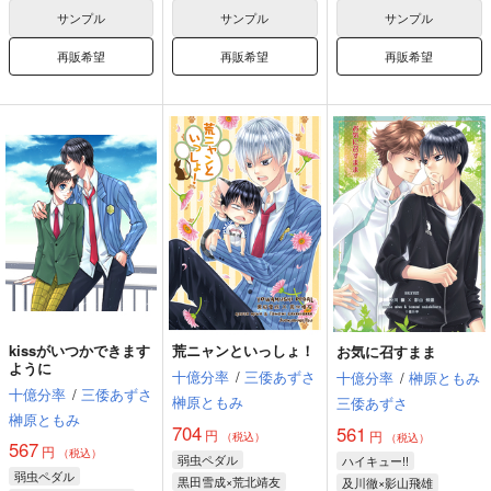
サンプル
サンプル
サンプル
再販希望
再販希望
再販希望
kissがいつかできます
荒ニャンといっしょ！
お気に召すまま
ように
十億分率
/
三倭あずさ
十億分率
/
榊原ともみ
十億分率
/
三倭あずさ
榊原ともみ
三倭あずさ
榊原ともみ
704
561
円
円
（税込）
（税込）
567
円
（税込）
弱虫ペダル
ハイキュー!!
弱虫ペダル
黒田雪成×荒北靖友
及川徹×影山飛雄