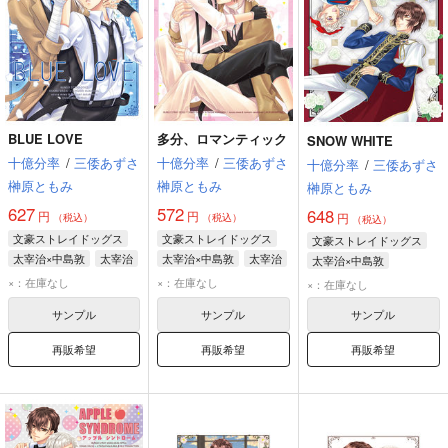
BLUE LOVE
多分、ロマンティック
SNOW WHITE
十億分率
/
三倭あずさ
十億分率
/
三倭あずさ
十億分率
/
三倭あずさ
榊原ともみ
榊原ともみ
榊原ともみ
627
572
648
円
円
円
（税込）
（税込）
（税込）
文豪ストレイドッグス
文豪ストレイドッグス
文豪ストレイドッグス
太宰治×中島敦
太宰治
太宰治×中島敦
太宰治
太宰治×中島敦
中島敦
中島敦
中原中也
国木田独歩
×：在庫なし
×：在庫なし
×：在庫なし
谷崎潤一郎
サンプル
サンプル
サンプル
再販希望
再販希望
再販希望