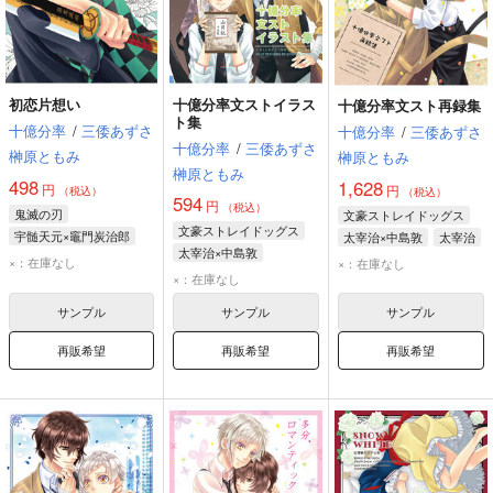
初恋片想い
十億分率文ストイラス
十億分率文スト再録集
ト集
十億分率
/
三倭あずさ
十億分率
/
三倭あずさ
十億分率
/
三倭あずさ
榊原ともみ
榊原ともみ
榊原ともみ
498
1,628
円
円
（税込）
（税込）
594
円
（税込）
鬼滅の刃
文豪ストレイドッグス
文豪ストレイドッグス
宇髄天元×竈門炭治郎
太宰治×中島敦
太宰治
太宰治×中島敦
宇髄天元
竈門炭治郎
中島敦
×：在庫なし
×：在庫なし
中原中也
太宰治
×：在庫なし
我妻善逸
中島敦
サンプル
サンプル
サンプル
再販希望
再販希望
再販希望