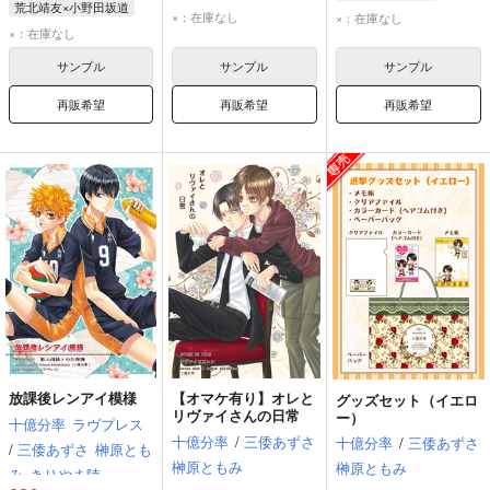
荒北靖友×小野田坂道
×：在庫なし
×：在庫なし
×：在庫なし
サンプル
サンプル
サンプル
再販希望
再販希望
再販希望
放課後レンアイ模様
【オマケ有り】オレと
グッズセット（イエロ
リヴァイさんの日常
ー）
十億分率
ラヴプレス
十億分率
/
三倭あずさ
十億分率
/
三倭あずさ
/
三倭あずさ
榊原とも
榊原ともみ
榊原ともみ
み
きりやま陸