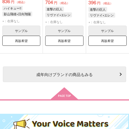
836
704
396
円
（税込）
円
円
（税込）
（税込）
ハイキュー!!
進撃の巨人
進撃の巨人
影山飛雄×日向翔陽
リヴァイ×エレン
リヴァイ×エレン
リヴァイ
×：在庫なし
リヴァイ
×：在庫なし
×：在庫なし
エレン・イェーガー
エレン・イェーガー
サンプル
サンプル
サンプル
再販希望
再販希望
再販希望
成年
向けブランドの商品もみる