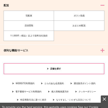
配送
宅配便
ポスト投函
店頭受取
おまとめ配送
11,000円（税込）以上で送料当社負担
便利な機能/サービス
店舗を探す
WEBSITE利用規約
とらのあな会員規約
通信販売ポイント規約
電子書籍サービス利用規約
個人情報保護方針
クッキーポリシー
特定商取引法に基づく表示
なりすまし・いたずら注文について
To provide you the best service, this website uses cookies.See our Cookie
For Overseas customer, now you can ship your purchases by using purchases agent