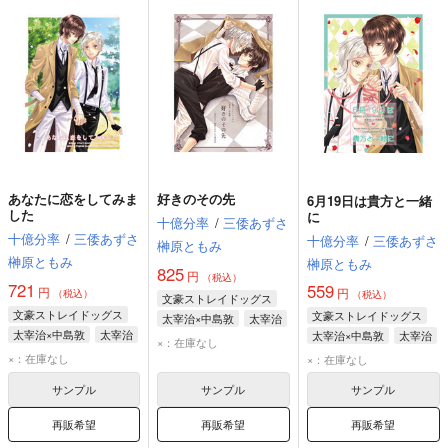
あなたに恋をしてみま
好きのその先
6月19日は貴方と一緒
した
に
十億分率
/
三倭あずさ
十億分率
/
三倭あずさ
十億分率
/
三倭あずさ
榊原ともみ
榊原ともみ
榊原ともみ
825
円
（税込）
721
559
円
円
（税込）
（税込）
文豪ストレイドッグス
文豪ストレイドッグス
文豪ストレイドッグス
太宰治×中島敦
太宰治
太宰治×中島敦
太宰治
太宰治×中島敦
太宰治
中島敦
×：在庫なし
中島敦
中島敦
×：在庫なし
×：在庫なし
サンプル
サンプル
サンプル
再販希望
再販希望
再販希望