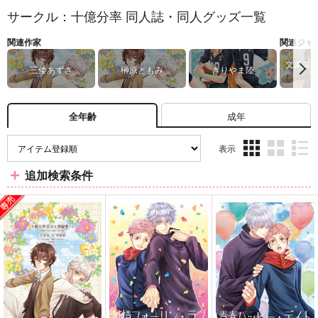
サークル：十億分率 同人誌・同人グッズ一覧
関連作家
関連ジャ
文豪ス
三倭あずさ
榊原ともみ
きりやま陸
成年
全年齢
表示
3カ
2カ
1カ
追加検索条件
ラ
ラ
ラ
ム
ム
ム
表
表
表
示
示
示