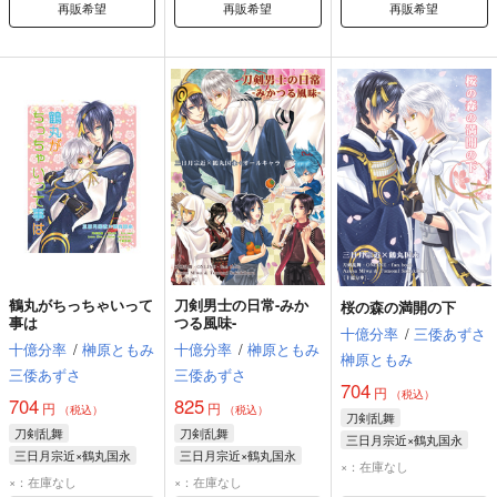
再販希望
再販希望
再販希望
鶴丸がちっちゃいって
刀剣男士の日常-みか
桜の森の満開の下
事は
つる風味-
十億分率
/
三倭あずさ
十億分率
/
榊原ともみ
十億分率
/
榊原ともみ
榊原ともみ
三倭あずさ
三倭あずさ
704
円
（税込）
704
825
円
円
（税込）
（税込）
刀剣乱舞
刀剣乱舞
刀剣乱舞
三日月宗近×鶴丸国永
三日月宗近×鶴丸国永
三日月宗近×鶴丸国永
×：在庫なし
×：在庫なし
×：在庫なし