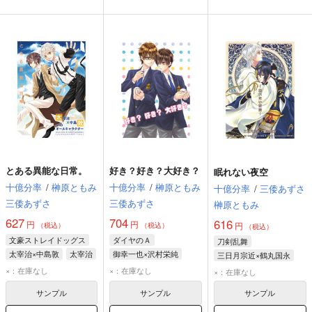
とある異能な日常。
好き？好き？大好き？
眠れない夜空
十億分率
/
榊原ともみ
十億分率
/
榊原ともみ
十億分率
/
三倭あずさ
三倭あずさ
三倭あずさ
榊原ともみ
627
704
616
円
円
円
（税込）
（税込）
（税込）
文豪ストレイドッグス
ダイヤのＡ
刀剣乱舞
太宰治×中島敦
太宰治
御幸一也×沢村栄純
三日月宗近×鶴丸国永
中島敦
×：在庫なし
×：在庫なし
×：在庫なし
サンプル
サンプル
サンプル