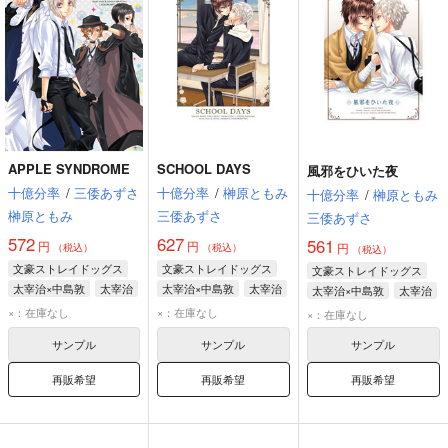
APPLE SYNDROME
SCHOOL DAYS
風邪をひいた夜
十億分率
/
三倭あずさ
十億分率
/
榊原ともみ
十億分率
/
榊原ともみ
榊原ともみ
三倭あずさ
三倭あずさ
572
627
561
円
円
円
（税込）
（税込）
（税込）
文豪ストレイドッグス
文豪ストレイドッグス
文豪ストレイドッグス
太宰治×中島敦
太宰治
太宰治×中島敦
太宰治
太宰治×中島敦
太宰治
中島敦
中原中也
中島敦
中島敦
×：在庫なし
×：在庫なし
×：在庫なし
サンプル
サンプル
サンプル
再販希望
再販希望
再販希望