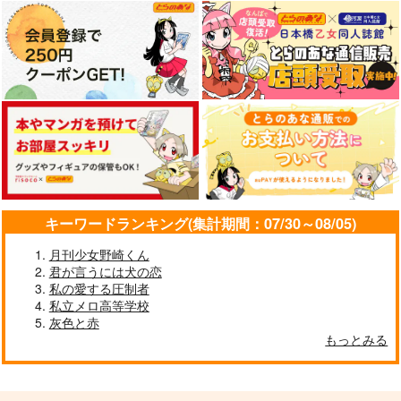
キーワードランキング(集計期間：07/30～08/05)
月刊少女野崎くん
君が言うには犬の恋
私の愛する圧制者
私立メロ高等学校
灰色と赤
もっとみる