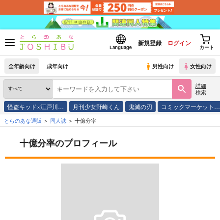
新規登録
ログイン
Language
カート
全年齢向け
成年向け
男性向け
女性向け
詳細
検索
怪盗キッド×江戸川…
月刊少女野崎くん
鬼滅の刃
コミックマーケット
とらのあな通販
同人誌
十億分率
十億分率のプロフィール