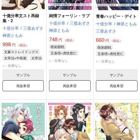
十億分率文スト再録
純情フォーリン・ラブ
青春ハッピー・デイト
集・2
十億分率
/
三倭あずさ
十億分率
/
榊原ともみ
十億分率
/
三倭あずさ
榊原ともみ
三倭あずさ
榊原ともみ
748
660
円
円
（税込）
（税込）
998
円
（税込）
呪術廻戦
呪術廻戦
文豪ストレイドッグス
五条悟×虎杖悠仁
五条悟×虎杖悠仁
太宰治×中島敦
太宰治
五条悟
虎杖悠仁
五条悟
虎杖悠仁
×：在庫なし
×：在庫なし
中島敦
中原中也
×：在庫なし
サンプル
サンプル
サンプル
再販希望
再販希望
再販希望