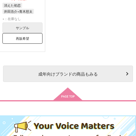
消えた初恋
井田浩介×青木想太
青木想太
井田浩介
×：在庫なし
サンプル
再販希望
成年
向けブランドの商品もみる