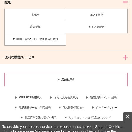
配送
宅配便
ポスト投函
店頭受取
おまとめ配送
11,000円（税込）以上で送料当社負担
便利な機能/サービス
店舗を探す
WEBSITE利用規約
とらのあな会員規約
通信販売ポイント規約
電子書籍サービス利用規約
個人情報保護方針
クッキーポリシー
特定商取引法に基づく表示
なりすまし・いたずら注文について
To provide you the best service, this website uses cookies.See our Cookie
For Overseas customer, now you can ship your purchases by using purchases agent
Policy to learn more.You must agree to the use of cookies to browse the
services “AOCS”! Click {more…} for more information …
more