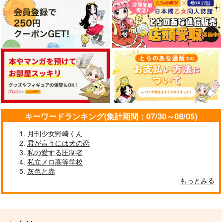
キーワードランキング(集計期間：07/30～08/05)
月刊少女野崎くん
君が言うには犬の恋
私の愛する圧制者
私立メロ高等学校
灰色と赤
もっとみる