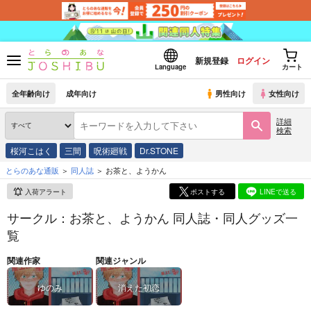
新規登録
ログイン
Language
カート
全年齢向け
成年向け
男性向け
女性向け
詳細
検索
桜河こはく
三間
呪術廻戦
Dr.STONE
とらのあな通販
同人誌
お茶と、ようかん
入荷アラート
ポストする
LINEで送る
サークル：お茶と、ようかん 同人誌・同人グッズ一
覧
関連作家
関連ジャンル
ゆのみ
消えた初恋