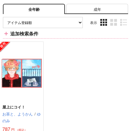
成年
全年齢
表示
3カ
2カ
1カ
追加検索条件
ラ
ラ
ラ
ム
ム
ム
表
表
表
示
示
示
屋上にコイ！
お茶と、ようかん
/
ゆ
のみ
787
円
（税込）