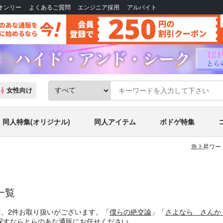
Bオンリー
よくあるご質問
エンジニア採用
アルバイト
女性向け
同人特集(オリジナル)
同人アイテム
ボドゲ特集
急上昇ワー
一覧
は、2件お取り扱いがございます。「
僕らの絶交論
」「
さよなら さんか
探すならとらのあな通販にお任せください。