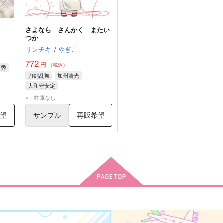
さよなら さんかく またい
つか
リンチキ
/
やぎこ
772
円
（税込）
正秀
刀剣乱舞
加州清光
大和守安定
×：在庫なし
希望
サンプル
再販希望