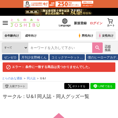
新規登録
ログイン
Language
カート
全年齢向け
成年向け
男性向け
女性向け
詳細
検索
ゼンゼロ
月刊少女野崎くん
コミックマーケット…
僕のヒーローアカデ
エラー：
条件に一致する商品は見つかりませんでした。
とらのあな通販
同人誌
U＆I
入荷アラート
ポストする
LINEで送る
サークル：U＆I 同人誌・同人グッズ一覧