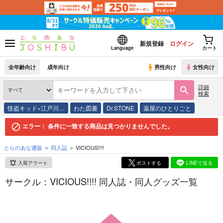
新規登録
ログイン
Language
カート
全年齢向け
成年向け
男性向け
女性向け
詳細
検索
怪盗キッド×江戸川…
わた図書
Dr.STONE
薬屋のひとりごと
エラー：
条件に一致する商品は見つかりませんでした。
とらのあな通販
同人誌
VICIOUS!!!!
入荷アラート
ポストする
LINEで送る
サークル：VICIOUS!!!! 同人誌・同人グッズ一覧