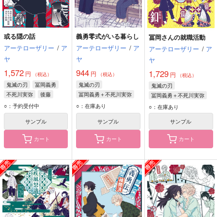
或る隠の話
義勇零式がいる暮らし
冨岡さんの就職活動
アーテローザリー
/
ア
アーテローザリー
/
ア
アーテローザリー
/
ア
ヤ
ヤ
ヤ
1,572
944
1,729
円
円
円
（税込）
（税込）
（税込）
鬼滅の刃
冨岡義勇
鬼滅の刃
鬼滅の刃
不死川実弥
後藤
冨岡義勇＋不死川実弥
冨岡義勇＋不死川実弥
冨岡義勇
不死川実弥
冨岡義勇
不死川実弥
○：予約受付中
○：在庫あり
○：在庫あり
サンプル
サンプル
サンプル
カート
カート
カート