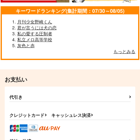
キーワードランキング(集計期間：07/30～08/05)
月刊少女野崎くん
君が言うには犬の恋
私の愛する圧制者
私立メロ高等学校
灰色と赤
もっとみる
お支払い
代引き
クレジットカード
キャッシュレス決済