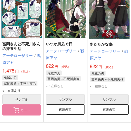
冨岡さんと不死川さん
いつか風凪ぐ日
あたたかな傷
の療養生活
アーテローザリー
/
戦
アーテローザリー
/
戦
アーテローザリー
/
戦
原アヤ
原アヤ
原アヤ
822
822
円
円
（税込）
（税込）
1,478
円
（税込）
鬼滅の刃
鬼滅の刃
鬼滅の刃
冨岡義勇＋不死川実弥
冨岡義勇＋不死川実弥
冨岡義勇＋不死川実弥
冨岡義勇
不死川実弥
冨岡義勇
不死川実弥
×：在庫なし
×：在庫なし
冨岡義勇
不死川実弥
○：在庫あり
サンプル
サンプル
サンプル
再販希望
再販希望
カート