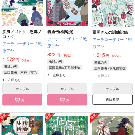
疾風ノゴトク 怒濤ノ
義勇伝(検閲済)
冨岡さんの訓練記録
ゴトク
アーテローザリー
/
戦
アーテローザリー
/
戦
アーテローザリー
/
戦
原アヤ
原アヤ
原アヤ
822
1,315
円
円
（税込）
（税込）
1,572
円
（税込）
鬼滅の刃
鬼滅の刃
鬼滅の刃
冨岡義勇×不死川実弥
冨岡義勇×不死川実弥
冨岡義勇＋不死川実弥
冨岡義勇
不死川実弥
冨岡義勇
不死川実弥
○：在庫あり
×：在庫なし
冨岡義勇
不死川実弥
○：在庫あり
サンプル
サンプル
サンプル
再販希望
カート
カート