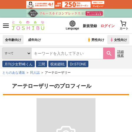
新規登録
ログイン
Language
カート
全年齢向け
成年向け
男性向け
女性向け
詳細
検索
月刊少女野崎くん
三間
呪術廻戦
Dr.STONE
とらのあな通販
同人誌
アーテローザリー
アーテローザリーのプロフィール