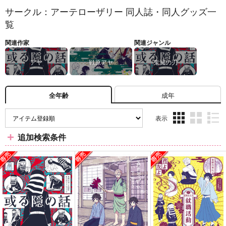
サークル：アーテローザリー 同人誌・同人グッズ一
覧
関連作家
関連ジャンル
アヤ
戦原アヤ
鬼滅の刃
成年
全年齢
表示
3カ
2カ
1カ
追加検索条件
ラ
ラ
ラ
ム
ム
ム
表
表
表
示
示
示