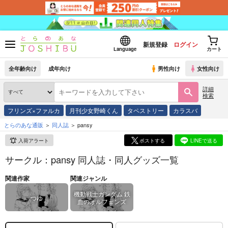
新規登録
ログイン
Language
カート
全年齢向け
成年向け
男性向け
女性向け
詳細
検索
フリンズ×ファルカ
月刊少女野崎くん
タペストリー
カラスバ
とらのあな通販
同人誌
pansy
入荷アラート
ポストする
LINEで送る
サークル：pansy 同人誌・同人グッズ一覧
関連作家
関連ジャンル
機動戦士ガンダム 鉄
つゆ
血のオルフェンズ