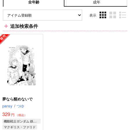
成年
全年齢
表示
3カ
2カ
1カ
追加検索条件
ラ
ラ
ラ
ム
ム
ム
表
表
表
示
示
示
夢なら醒めないで
pansy
/
つゆ
329
円
（税込）
機動戦士ガンダム 鉄血のオルフェンズ
マクギリス・ファリド