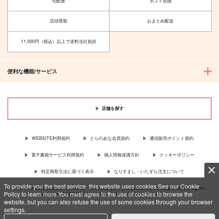
宅配便
ポスト投函
店頭受取
おまとめ配送
11,000円（税込）以上で送料当社負担
便利な機能/サービス
店舗を探す
WEBSITE利用規約
とらのあな会員規約
通信販売ポイント規約
電子書籍サービス利用規約
個人情報保護方針
クッキーポリシー
特定商取引法に基づく表示
なりすまし・いたずら注文について
To provide you the best service, this website uses cookies.See our Cookie
For Overseas customer, now you can ship your purchases by using purchases agent
Policy to learn more.You must agree to the use of cookies to browse the
services “AOCS”! Click {more…} for more information …
more
website, but you can also refuse the use of some cookies through your browser
settings.