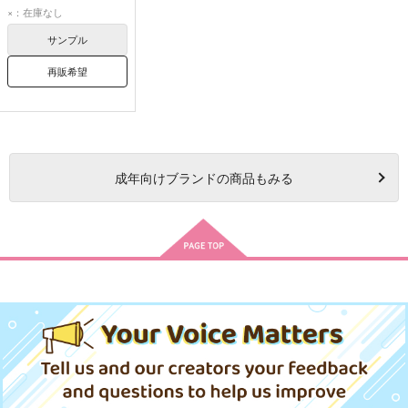
ガエリオ・ボードウィン
×：在庫なし
アルミリア・ボードウィン
サンプル
再販希望
成年
向けブランドの商品もみる