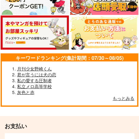
キーワードランキング(集計期間：07/30～08/05)
月刊少女野崎くん
君が言うには犬の恋
私の愛する圧制者
私立メロ高等学校
灰色と赤
もっとみる
お支払い