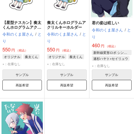
【星型ナスカン】奏太
奏太くんホログラムア
君の姿は眩しい
くんホログラムアクリ
クリルキーホルダー
令和のくま屋さん
/
と
ルキーホルダー
令和のくま屋さん
/
と
令和のくま屋さん
/
と
り
り
り
460
円
（税込）
550
550
円
円
（税込）
（税込）
新幹線変形ロボ シンカリオン
オリジナル
奏太くん
オリジナル
奏太くん
速杉ハヤト×セイリュウ
×：在庫なし
×：在庫なし
セイリュウ
×：在庫なし
速杉ハヤト
サンプル
サンプル
サンプル
再販希望
再販希望
再販希望