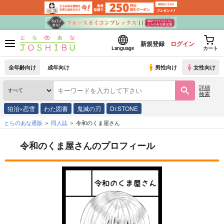
新規登録
ログイン
Language
カート
全年齢向け
成年向け
男性向け
女性向け
詳細
検索
狛治×恋雪
わた図書
鬼滅の刃
Dr.STONE
とらのあな通販
同人誌
令和のくま屋さん
令和のくま屋さんのプロフィール