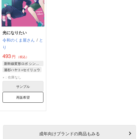
光になりたい
令和のくま屋さん
/
と
り
493
円
（税込）
新幹線変形ロボ シンカリオン
速杉ハヤト×セイリュウ
セイリュウ
×：在庫なし
速杉ハヤト
サンプル
再販希望
成年
向けブランドの商品もみる