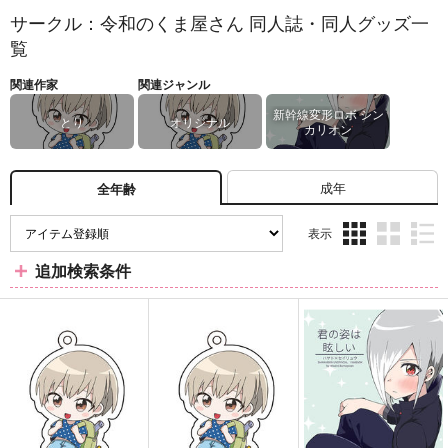
サークル：令和のくま屋さん 同人誌・同人グッズ一
覧
関連作家
関連ジャンル
新幹線変形ロボ シン
とり
オリジナル
カリオン
成年
全年齢
表示
3カ
2カ
1カ
追加検索条件
ラ
ラ
ラ
ム
ム
ム
表
表
表
示
示
示