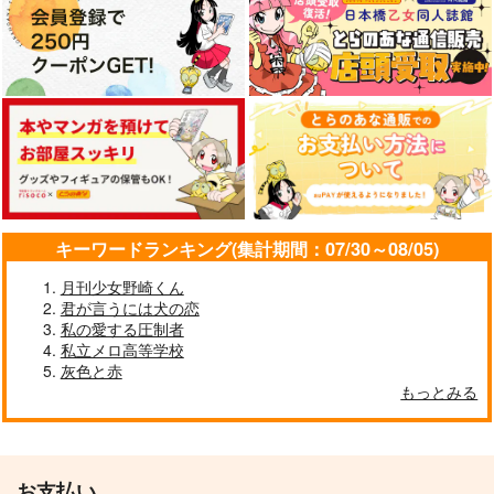
キーワードランキング(集計期間：07/30～08/05)
月刊少女野崎くん
君が言うには犬の恋
私の愛する圧制者
私立メロ高等学校
灰色と赤
もっとみる
お支払い