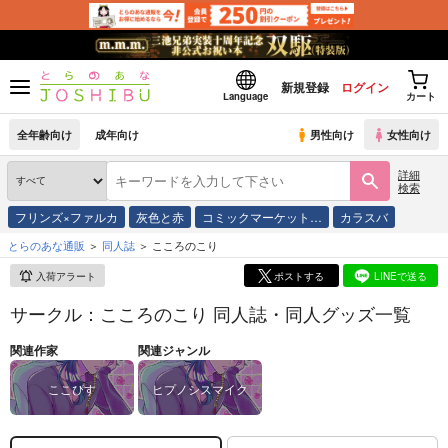
新規登録
ログイン
Language
カート
全年齢向け
成年向け
男性向け
女性向け
詳細
検索
フリンズ×ファルカ
灰色と赤
コミックマーケット…
カラスバ
とらのあな通販
同人誌
こころのこり
入荷アラート
ポストする
LINEで送る
サークル：こころのこり 同人誌・同人グッズ一覧
関連作家
関連ジャンル
ここぴす
ヒプノシスマイク