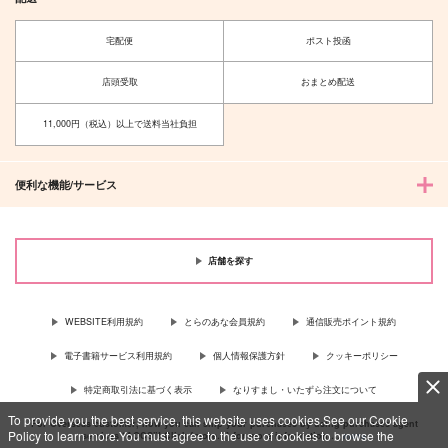
宅配便
ポスト投函
店頭受取
おまとめ配送
11,000円（税込）以上で送料当社負担
便利な機能/サービス
店舗を探す
WEBSITE利用規約
とらのあな会員規約
通信販売ポイント規約
電子書籍サービス利用規約
個人情報保護方針
クッキーポリシー
特定商取引法に基づく表示
なりすまし・いたずら注文について
To provide you the best service, this website uses cookies.See our Cookie
For Overseas customer, now you can ship your purchases by using purchases agent
Policy to learn more.You must agree to the use of cookies to browse the
services “AOCS”! Click {more…} for more information …
more