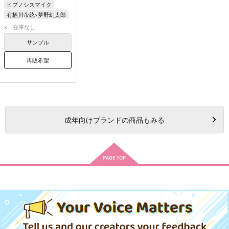
ヒプノシスマイク
有栖川帝統×夢野幻太郎
有栖川帝統
×：在庫なし
夢野幻太郎
サンプル
再販希望
成年
向けブランドの商品もみる