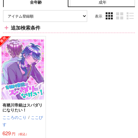
成年
全年齢
表示
3カ
2カ
1カ
追加検索条件
ラ
ラ
ラ
ム
ム
ム
表
表
表
示
示
示
有栖川帝統はスパダリ
になりたい！
こころのこり
/
ここぴ
す
629
円
（税込）