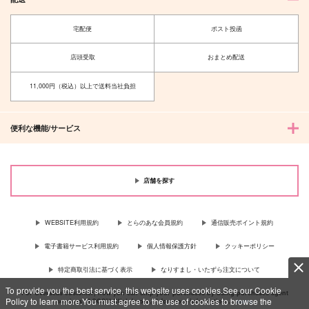
宅配便
ポスト投函
店頭受取
おまとめ配送
11,000円（税込）以上で送料当社負担
便利な機能/サービス
店舗を探す
WEBSITE利用規約
とらのあな会員規約
通信販売ポイント規約
電子書籍サービス利用規約
個人情報保護方針
クッキーポリシー
特定商取引法に基づく表示
なりすまし・いたずら注文について
To provide you the best service, this website uses cookies.See our Cookie
For Overseas customer, now you can ship your purchases by using purchases agent
Policy to learn more.You must agree to the use of cookies to browse the
services “AOCS”! Click {more…} for more information …
more