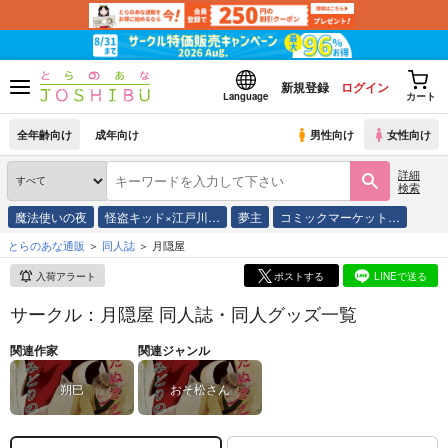
新規登録
ログイン
Language
カート
全年齢向け
成年向け
男性向け
女性向け
詳細
検索
魔法使いの夜
怪盗キッド×江戸川…
夢主
コミックマーケット…
とらのあな通販
同人誌
月隠屋
入荷アラート
ポストする
LINEで送る
サークル：月隠屋 同人誌・同人グッズ一覧
関連作家
関連ジャンル
朔巳
おそ松さん