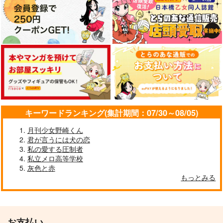
キーワードランキング(集計期間：07/30～08/05)
月刊少女野崎くん
君が言うには犬の恋
私の愛する圧制者
私立メロ高等学校
灰色と赤
もっとみる
お支払い