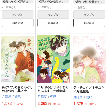
松野おそ松×松野チョロ松
松野おそ松×松野チョロ松
松野おそ松×松野チョロ松
松野おそ松
松野おそ松
×：在庫なし
×：在庫なし
×：在庫なし
松野チョロ松
松野チョロ松
サンプル
サンプル
サンプル
松野一松
再販希望
再販希望
再販希望
あかいたぬきとみどり
てりぶるほりぶるわん
テキチョクノミチユキ
のきつね 其ノ十
だふるすりー総集編／
／月隠屋版
月隠屋版
月隠屋
/
朔巳
月隠屋
/
朔巳
月隠屋
/
朔巳
1,572
2,063
1,375
円
円
円
（税込）
（税込）
（税込）