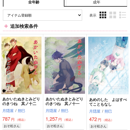
成年
全年齢
表示
3カ
2カ
1カ
追加検索条件
ラ
ラ
ラ
ム
ム
ム
表
表
表
示
示
示
あかいたぬきとみどり
あかいたぬきとみどり
あめのした よはすべ
のきつね 其ノ十二
のきつね 其ノ十一
てこともなし
月隠屋
/
朔巳
月隠屋
/
朔巳
月隠屋
/
朔巳
787
1,257
472
円
円
円
（税込）
（税込）
（税込）
おそ松さん
おそ松さん
おそ松さん