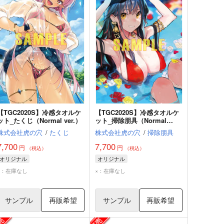
【TGC2020S】冷感タオルケ
【TGC2020S】冷感タオルケ
ット_たくじ（Normal ver.）
ット_掃除朋具（Normal
ver.）
株式会社虎の穴
/
たくじ
株式会社虎の穴
/
掃除朋具
7,700
7,700
円
円
（税込）
（税込）
オリジナル
オリジナル
×：在庫なし
×：在庫なし
サンプル
再販希望
サンプル
再販希望