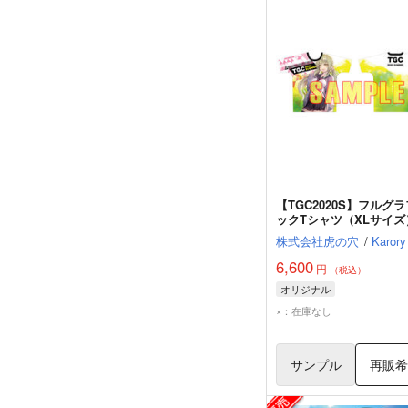
【TGC2020S】フルグ
ックTシャツ（XLサイズ
_Karory（Normal ver.）
株式会社虎の穴
/
Karory
6,600
円
（税込）
オリジナル
×：在庫なし
サンプル
再販