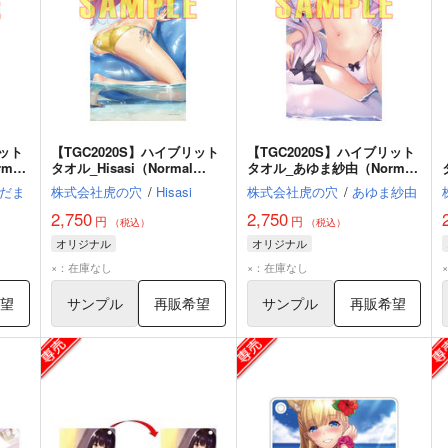
リット
【TGC2020S】ハイブリット
【TGC2020S】ハイブリット
mal
タオル_Hisasi（Normal
タオル_あゆま紗由（Normal
ver.）
ver.）
だま
株式会社虎の穴
/
Hisasi
株式会社虎の穴
/
あゆま紗由
2,750
2,750
円
円
（税込）
（税込）
オリジナル
オリジナル
×：在庫なし
×：在庫なし
希望
サンプル
再販希望
サンプル
再販希望