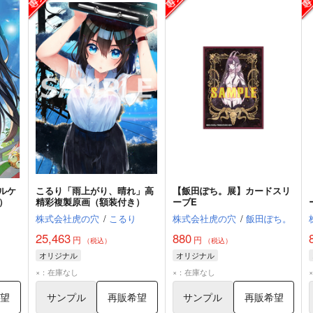
オルケ
こるり「雨上がり、晴れ」高
【飯田ぽち。展】カードスリ
.）
精彩複製原画（額装付き）
ーブE
株式会社虎の穴
/
こるり
株式会社虎の穴
/
飯田ぽち。
25,463
880
円
円
（税込）
（税込）
オリジナル
オリジナル
×：在庫なし
×：在庫なし
希望
サンプル
再販希望
サンプル
再販希望