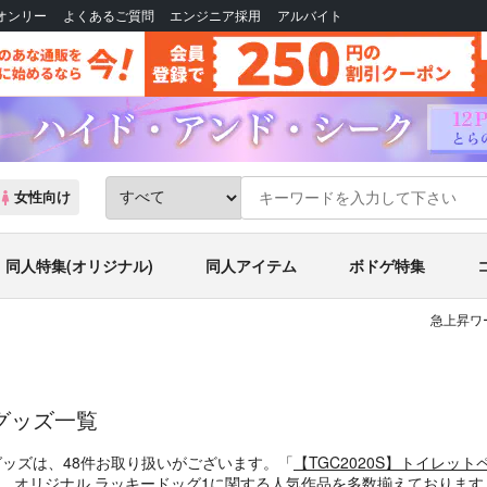
Bオンリー
よくあるご質問
エンジニア採用
アルバイト
女性向け
同人特集(オリジナル)
同人アイテム
ボドゲ特集
急上昇ワ
グッズ一覧
グッズは、48件お取り扱いがございます。「
【TGC2020S】トイレットペ
、
オリジナル
ラッキードッグ1
に関する人気作品を多数揃えております