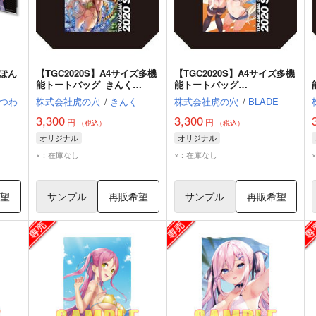
_ぽん
【TGC2020S】A4サイズ多機
【TGC2020S】A4サイズ多機
能トートバッグ_きんく
能トートバッグ
（Normal ver.）
_BLADE（Normal ver.）
つわ
株式会社虎の穴
/
きんく
株式会社虎の穴
/
BLADE
3,300
3,300
円
円
（税込）
（税込）
オリジナル
オリジナル
×：在庫なし
×：在庫なし
希望
サンプル
再販希望
サンプル
再販希望