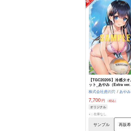
【TGC2020S】冷感タ
ット_あやみ（Extra ver
株式会社虎の穴
/
あやみ
7,700
円
（税込）
オリジナル
×：在庫なし
サンプル
再販