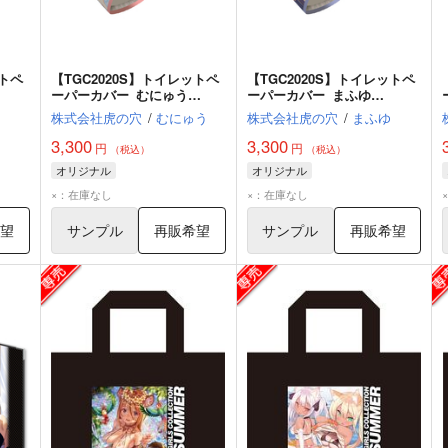
ットペ
【TGC2020S】トイレットペ
【TGC2020S】トイレットペ
ーパーカバー_むにゅう
ーパーカバー_まふゆ
（Normal ver.）
（Normal ver.）
株式会社虎の穴
/
むにゅう
株式会社虎の穴
/
まふゆ
3,300
3,300
円
円
（税込）
（税込）
オリジナル
オリジナル
×：在庫なし
×：在庫なし
希望
サンプル
再販希望
サンプル
再販希望