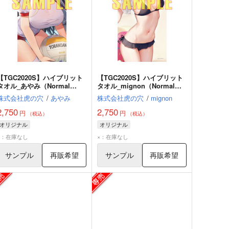
【TGC2020S】ハイブリット
【TGC2020S】ハイブリット
タオル_あやみ（Normal
タオル_mignon（Normal
ver.）
ver.）
株式会社虎の穴
/
あやみ
株式会社虎の穴
/
mignon
2,750
2,750
円
円
（税込）
（税込）
オリジナル
オリジナル
×：在庫なし
×：在庫なし
サンプル
再販希望
サンプル
再販希望