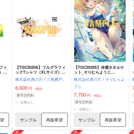
ラフィ
【TGC2020S】フルグラフィ
【TGC2020S】冷感タオルケ
）
ックTシャツ（XLサイズ）_
ット_そりむらようじ
三色網戸。（Normal ver.）
（Normal ver.）
株式会社虎の穴
/
三色網戸。
株式会社虎の穴
/
そりむらよ
うじ
6,600
円
（税込）
7,700
オリジナル
円
（税込）
オリジナル
×：在庫なし
×：在庫なし
希望
サンプル
再販希望
サンプル
再販希望