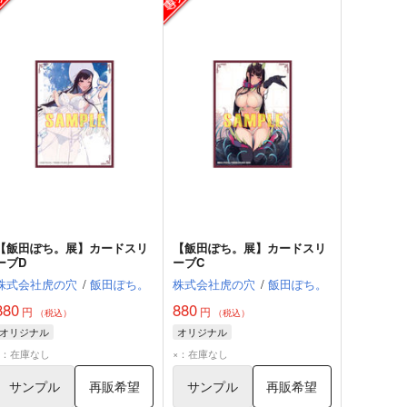
【飯田ぽち。展】カードスリ
【飯田ぽち。展】カードスリ
ーブD
ーブC
株式会社虎の穴
/
飯田ぽち。
株式会社虎の穴
/
飯田ぽち。
880
880
円
円
（税込）
（税込）
オリジナル
オリジナル
×：在庫なし
×：在庫なし
サンプル
再販希望
サンプル
再販希望