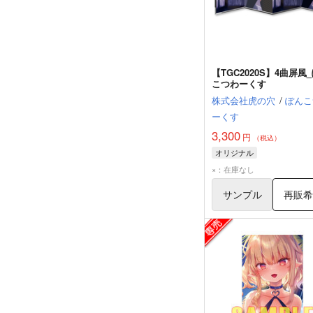
【TGC2020S】4曲屏風
こつわーくす
株式会社虎の穴
/
ぽんこ
ーくす
3,300
円
（税込）
オリジナル
×：在庫なし
サンプル
再販