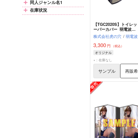
同人ジャンル名1
在庫状況
【TGC2020S】トイレ
ーパーカバー_弱電波
（Normal ver.）
株式会社虎の穴
/
弱電波
3,300
円
（税込）
オリジナル
×：在庫なし
サンプル
再販