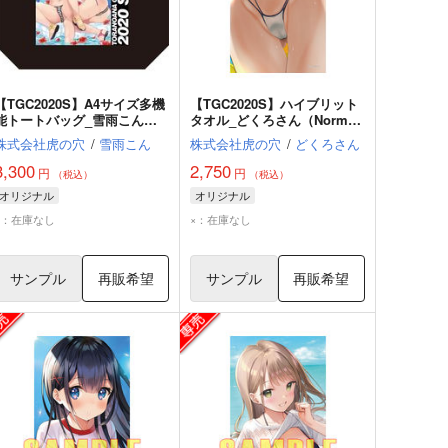
【TGC2020S】A4サイズ多機
【TGC2020S】ハイブリット
能トートバッグ_雪雨こん
タオル_どくろさん（Normal
（Normal ver.）
ver.）
株式会社虎の穴
/
雪雨こん
株式会社虎の穴
/
どくろさん
3,300
2,750
円
円
（税込）
（税込）
オリジナル
オリジナル
×：在庫なし
×：在庫なし
サンプル
再販希望
サンプル
再販希望