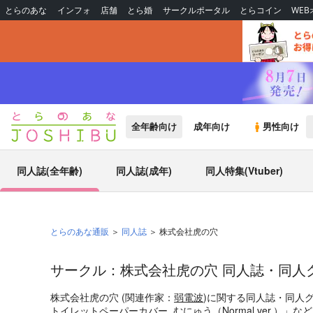
とらのあな
インフォ
店舗
とら婚
サークルポータル
とらコイン
WE
全年齢向け
成年向け
男性向け
同人誌(全年齢)
同人誌(成年)
同人特集(Vtuber)
とらのあな通販
同人誌
株式会社虎の穴
サークル：株式会社虎の穴 同人誌・同人
株式会社虎の穴 (関連作家：
弱電波
)に関する同人誌・同人
トイレットペーパーカバー_むにゅう（Normal ver.）
」など