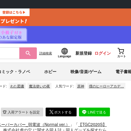
新規登録
ログイン
詳細
検索
Language
カート
コミック・ラノベ
ホビー
映像/音楽/ゲーム
電子書
ード:
わた図書
魔法使いの夜
人気ワード:
原神
僕のヒーローアカデ…
入荷アラート
を設定
ポストする
LINEで送る
ーパーカバー_弱電波（Normal ver.）
」「
【TGC2020S】
。株式会社虎の穴 に関する同人誌・同人グッズを探すなら