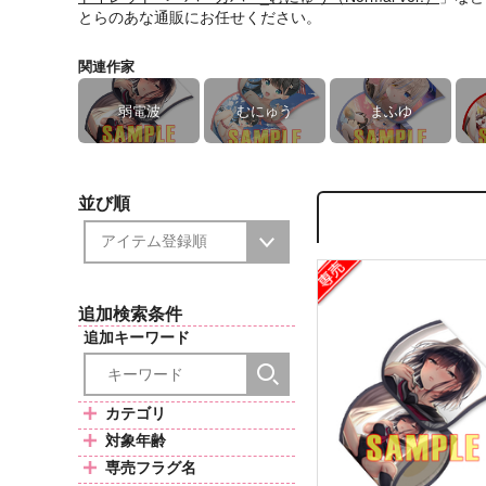
とらのあな通販にお任せください。
関連作家
弱電波
むにゅう
まふゆ
並び順
追加検索条件
追加キーワード
カテゴリ
対象年齢
専売フラグ名