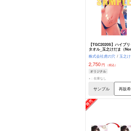
【TGC2020S】ハイブ
タオル_玉之けだま（Nor
ver.）
株式会社虎の穴
/
玉之け
2,750
円
（税込）
オリジナル
×：在庫なし
サンプル
再販