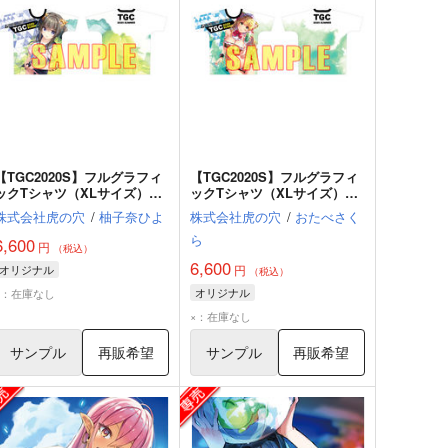
【TGC2020S】フルグラフィ
【TGC2020S】フルグラフィ
ックTシャツ（XLサイズ）_
ックTシャツ（XLサイズ）_
柚子奈ひよ（Normaｌ ver.）
おたべさくら（Normal
株式会社虎の穴
/
柚子奈ひよ
株式会社虎の穴
/
おたべさく
ver.）
ら
6,600
円
（税込）
6,600
オリジナル
円
（税込）
オリジナル
×：在庫なし
×：在庫なし
サンプル
再販希望
サンプル
再販希望