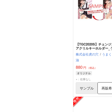
【TGC2020S】チェン
アクリルキーホルダー_
くち醤油
株式会社虎の穴
/
うまく
油
880
円
（税込）
オリジナル
×：在庫なし
サンプル
再販