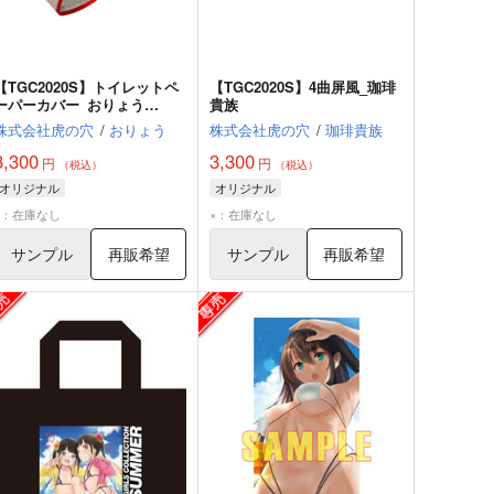
【TGC2020S】トイレットペ
【TGC2020S】4曲屏風_珈琲
ーパーカバー_おりょう
貴族
（Normal ver.）
株式会社虎の穴
/
おりょう
株式会社虎の穴
/
珈琲貴族
3,300
3,300
円
円
（税込）
（税込）
オリジナル
オリジナル
×：在庫なし
×：在庫なし
サンプル
再販希望
サンプル
再販希望