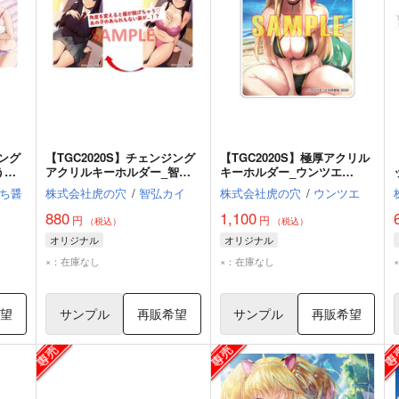
ジング
【TGC2020S】チェンジング
【TGC2020S】極厚アクリル
うま
アクリルキーホルダー_智弘
キーホルダー_ウンツエ
カイ
（Normal ver.）
ち醤
株式会社虎の穴
/
智弘カイ
株式会社虎の穴
/
ウンツエ
880
1,100
円
円
（税込）
（税込）
オリジナル
オリジナル
×：在庫なし
×：在庫なし
希望
サンプル
再販希望
サンプル
再販希望