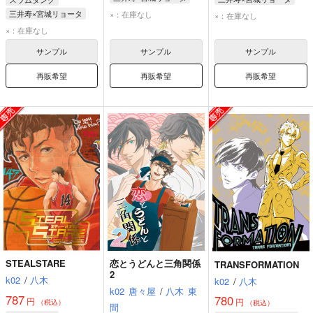
三井寿
宮城リョータ
三井寿
宮城リョータ
三井寿×宮城リョータ
×：在庫なし
×：在庫なし
三井寿
宮城リョータ
×：在庫なし
サンプル
サンプル
サンプル
再販希望
再販希望
再販希望
STEALSTARE
恋とうどんと三角関係
TRANSFORMATION
2
k02
/
八木
k02
/
八木
k02
唐々屋
/
八木
東
787
780
円
円
（税込）
（税込）
間