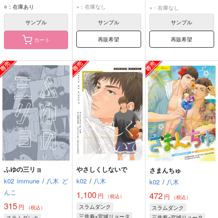
三井寿
宮城リョータ
三井寿
宮城リョータ
三井寿
宮城リョータ
○：在庫あり
×：在庫なし
×：在庫なし
サンプル
サンプル
サンプル
再販希望
再販希望
カート
ふゆの三リョ
やさしくしないで
さまんちゅ
k02
immune
/
八木
ど
k02
/
八木
k02
/
八木
んこ
1,100
472
円
円
（税込）
（税込）
315
円
スラムダンク
スラムダンク
（税込）
三井寿×宮城リョータ
三井寿×宮城リョータ
スラムダンク