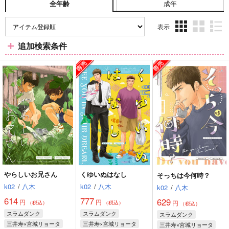
成年
全年齢
表示
3カ
2カ
1カ
追加検索条件
ラ
ラ
ラ
ム
ム
ム
表
表
表
示
示
示
やらしいお兄さん
くゆいぬはなし
そっちは今何時？
k02
/
八木
k02
/
八木
k02
/
八木
614
777
629
円
円
円
（税込）
（税込）
（税込）
スラムダンク
スラムダンク
スラムダンク
三井寿×宮城リョータ
三井寿×宮城リョータ
三井寿×宮城リョータ