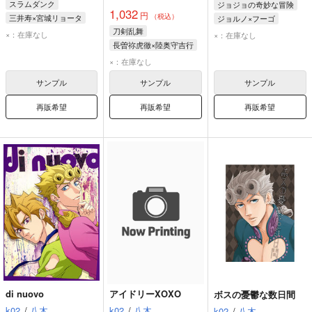
スラムダンク
ジョジョの奇妙な冒険
1,032
円
（税込）
三井寿×宮城リョータ
ジョルノ×フーゴ
刀剣乱舞
三井寿
宮城リョータ
ジョルノ・ジョバァーナ
×：在庫なし
×：在庫なし
長曽祢虎徹×陸奥守吉行
パンナコッタ・フーゴ
陸奥守吉行
×：在庫なし
長曽祢虎徹
サンプル
サンプル
サンプル
和泉守兼定
再販希望
再販希望
再販希望
di nuovo
アイドリーXOXO
ボスの憂鬱な数日間
k02
/
八木
k02
/
八木
k02
/
八木