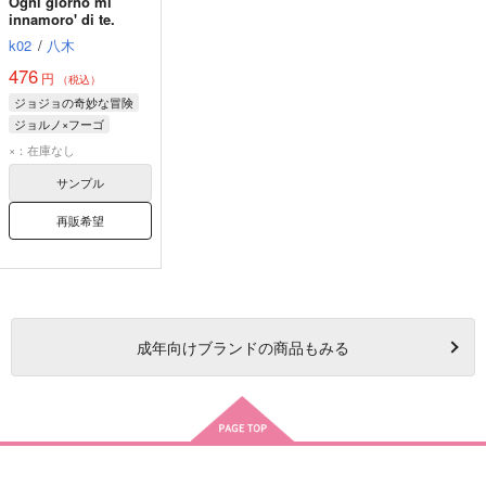
Ogni giorno mi
innamoro' di te.
k02
/
八木
476
円
（税込）
ジョジョの奇妙な冒険
ジョルノ×フーゴ
ジョルノ・ジョバァーナ
×：在庫なし
パンナコッタ・フーゴ
サンプル
再販希望
成年
向けブランドの商品もみる