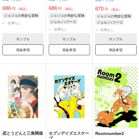
686
686
670
円
円
円
（税込）
（税込）
（税込）
ジョジョの奇妙な冒険
ジョジョの奇妙な冒険
ジョジョの奇妙な冒険
ジョルノ×フーゴ
ジョルノ×フーゴ
×：在庫なし
ジョルノ・ジョバァーナ
ジョルノ・ジョバァーナ
×：在庫なし
×：在庫なし
パンナコッタ・フーゴ
パンナコッタ・フーゴ
サンプル
サンプル
サンプル
再販希望
再販希望
再販希望
恋とうどんと三角関係
セブンデイズエスケー
Roomnumber2
プ