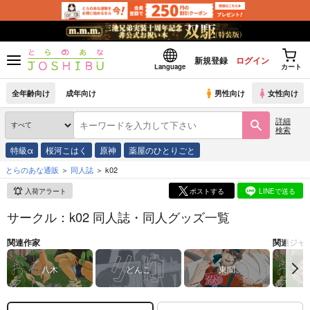
新規登録
ログイン
Language
カート
全年齢向け
成年向け
男性向け
女性向け
詳細
検索
特級α
桜河こはく
原神
薬屋のひとりごと
とらのあな通販
同人誌
k02
入荷アラート
ポストする
LINEで送る
サークル：k02 同人誌・同人グッズ一覧
関連作家
関連ジャ
八木
どんこ
東間
スラ