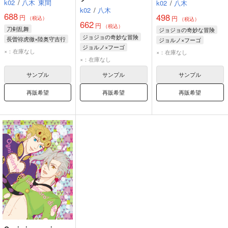
k02
/
八木
東間
k02
/
八木
k02
/
八木
688
498
円
円
（税込）
（税込）
662
円
（税込）
刀剣乱舞
ジョジョの奇妙な冒険
ジョジョの奇妙な冒険
長曽祢虎徹×陸奥守吉行
ジョルノ×フーゴ
ジョルノ×フーゴ
和泉守兼定
ジョルノ・ジョバァーナ
×：在庫なし
×：在庫なし
ジョルノ・ジョバァーナ
×：在庫なし
長曽祢虎徹
パンナコッタ・フーゴ
パンナコッタ・フーゴ
陸奥守吉行
サンプル
サンプル
サンプル
再販希望
再販希望
再販希望