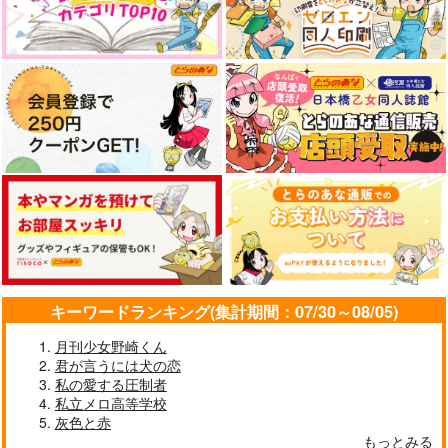
キーワードランキング(集計期間：07/30～08/05)
月刊少女野崎くん
君が言うには犬の恋
私の愛する圧制者
私立メロ高等学校
灰色と赤
もっとみる