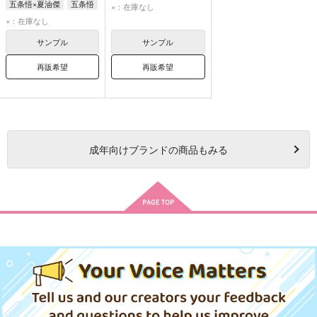
五条悟×夏油傑
五条悟
×：在庫なし
夏油傑
×：在庫なし
サンプル
サンプル
再販希望
再販希望
成年
向けブランドの商品もみる