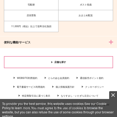
宅配便
ポスト投函
店頭受取
おまとめ配送
11,000円（税込）以上で送料当社負担
便利な機能/サービス
店舗を探す
WEBSITE利用規約
とらのあな会員規約
通信販売ポイント規約
電子書籍サービス利用規約
個人情報保護方針
クッキーポリシー
特定商取引法に基づく表示
なりすまし・いたずら注文について
To provide you the best service, this website uses cookies.See our Cookie
For Overseas customer, now you can ship your purchases by using purchases agent
Policy to learn more.You must agree to the use of cookies to browse the
services “AOCS”! Click {more…} for more information …
more
website, but you can also refuse the use of some cookies through your browser
settings.