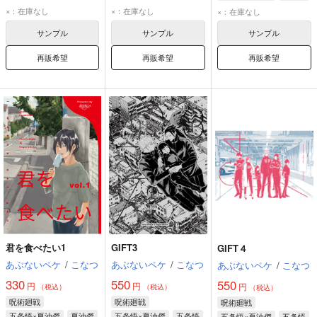
ローレン・イロアス
夏油傑
夏油傑
×：在庫なし
×：在庫なし
×：在庫なし
サンプル
サンプル
サンプル
再販希望
再販希望
再販希望
君を食べたい1
GIFT3
GIFT４
あぶないペケ
/
こなつ
あぶないペケ
/
こなつ
あぶないペケ
/
こなつ
330
550
550
円
円
円
（税込）
（税込）
（税込）
呪術廻戦
呪術廻戦
呪術廻戦
五条悟×夏油傑
夏油傑
五条悟×夏油傑
五条悟
五条悟×夏油傑
五条悟