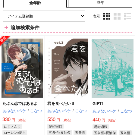
成年
全年齢
表示
3カ
2カ
1カ
追加検索条件
ラ
ラ
ラ
ム
ム
ム
表
表
表
示
示
示
たぶん恋ではあるよ
君を食べたい３
GIFT1
あぶないペケ
/
こなつ
あぶないペケ
/
こなつ
あぶないペケ
/
こなつ
330
550
440
円
円
円
（税込）
（税込）
（税込）
にじさんじ
呪術廻戦
呪術廻戦
ローレン×夢主
五条悟×夏油傑
五条悟
五条悟×夏油傑
五条悟