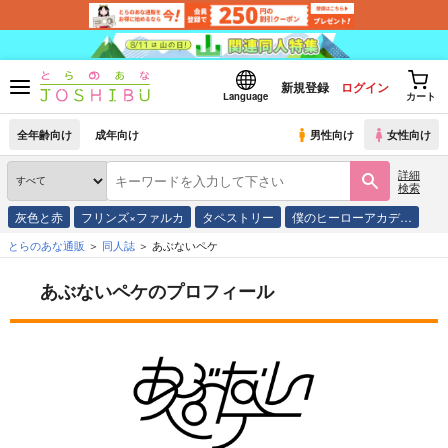
新規登録
ログイン
Language
カート
全年齢向け
成年向け
男性向け
女性向け
詳細
検索
灰色と赤
フリンズ×ファルカ
タペストリー
僕のヒーローアカデ…
とらのあな通販
同人誌
あぶないペケ
あぶないペケのプロフィール