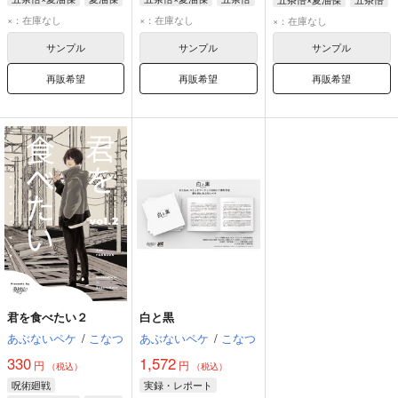
五条悟
夏油傑
家入硝子
夏油傑
家入硝子
×：在庫なし
×：在庫なし
×：在庫なし
サンプル
サンプル
サンプル
再販希望
再販希望
再販希望
君を食べたい２
白と黒
あぶないペケ
/
こなつ
あぶないペケ
/
こなつ
330
1,572
円
円
（税込）
（税込）
呪術廻戦
実録・レポート