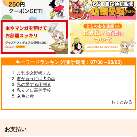
キーワードランキング(集計期間：07/30～08/05)
月刊少女野崎くん
君が言うには犬の恋
私の愛する圧制者
私立メロ高等学校
灰色と赤
もっとみる
お支払い