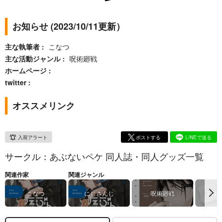
お知らせ (2023/10/11更新）
主な執筆者
こなつ
主な活動ジャンル
呪術廻戦
ホームページ
twitter
オススメリンク
入荷アラート
ポストする
LINEで送る
サークル：あぶないペケ 同人誌・同人グッズ一覧
関連作家
関連ジャンル
こなつ
にじさんじ
呪術廻戦
実録