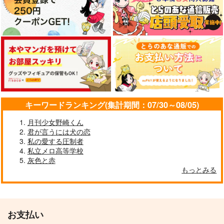
キーワードランキング(集計期間：07/30～08/05)
月刊少女野崎くん
君が言うには犬の恋
私の愛する圧制者
私立メロ高等学校
灰色と赤
もっとみる
お支払い