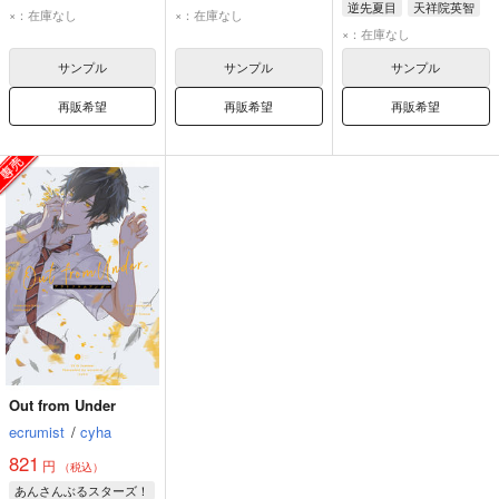
逆先夏目
天祥院英智
×：在庫なし
×：在庫なし
×：在庫なし
サンプル
サンプル
サンプル
再販希望
再販希望
再販希望
Out from Under
ecrumist
/
cyha
821
円
（税込）
あんさんぶるスターズ！