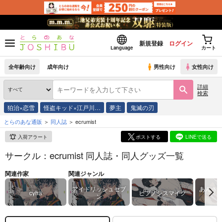
新規登録
ログイン
Language
カート
全年齢向け
成年向け
男性向け
女性向け
詳細
検索
狛治×恋雪
怪盗キッド×江戸川…
夢主
鬼滅の刃
とらのあな通販
同人誌
ecrumist
入荷アラート
ポストする
LINEで送る
サークル：ecrumist 同人誌・同人グッズ一覧
関連作家
関連ジャンル
アイドリッシュセブ
あんさ
cyha
ヒプノシスマイク
ン