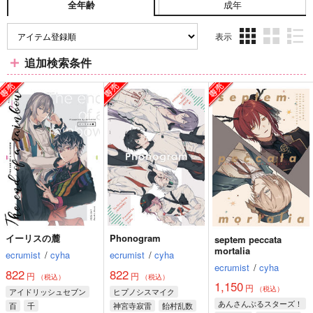
成年
全年齢
表示
3カ
2カ
1カ
追加検索条件
ラ
ラ
ラ
ム
ム
ム
表
表
表
示
示
示
イーリスの麓
Phonogram
septem peccata
mortalia
ecrumist
/
cyha
ecrumist
/
cyha
ecrumist
/
cyha
822
822
円
円
（税込）
（税込）
1,150
円
（税込）
アイドリッシュセブン
ヒプノシスマイク
あんさんぶるスターズ！
百
千
神宮寺寂雷
飴村乱数