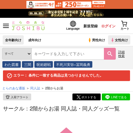
新規登録
ログイン
Language
カート
全年齢向け
成年向け
男性向け
女性向け
詳細
検索
わた図書
三間
呪術廻戦
不死川実弥×冨岡義勇
エラー：
条件に一致する商品は見つかりませんでした。
とらのあな通販
同人誌
2階からお湯
入荷アラート
ポストする
LINEで送る
サークル：2階からお湯 同人誌・同人グッズ一覧